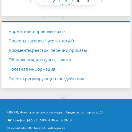
‹
›
1
2
3
4
5
Нормативно-правовые акты
Проекты законов Чукотского АО
Документы,реестры,перечни,приказы
Объявления, конкурсы, заявки
Полезная информация
Оценка регулирующего воздействия
689000, Чукотский автономный округ, Анадырь, ул. Беринга, 20
☎ Телефон: (42722) 2-90-31 Факс: 2-29-19
✉ e-mail:
admin87chao@chukotka-gov.ru