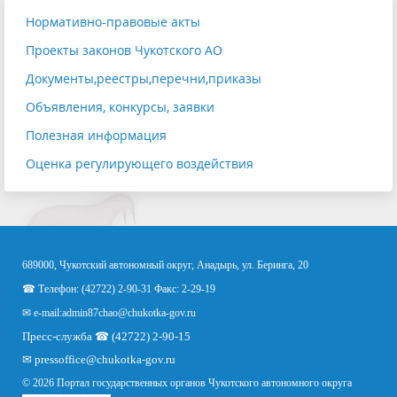
Нормативно-правовые акты
Проекты законов Чукотского АО
Документы,реестры,перечни,приказы
Объявления, конкурсы, заявки
Полезная информация
Оценка регулирующего воздействия
689000, Чукотский автономный округ, Анадырь, ул. Беринга, 20
☎ Телефон: (42722) 2-90-31 Факс: 2-29-19
✉ e-mail:
admin87chao@chukotka-gov.ru
Пресс-служба ☎ (42722) 2-90-15
✉
pressoffice
@chukotka-gov.ru
© 2026 Портал государственных органов Чукотского автономного округа