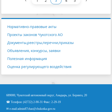
‹
›
1
2
3
4
5
Нормативно-правовые акты
Проекты законов Чукотского АО
Документы,реестры,перечни,приказы
Объявления, конкурсы, заявки
Полезная информация
Оценка регулирующего воздействия
689000, Чукотский автономный округ, Анадырь, ул. Беринга, 20
☎ Телефон: (42722) 2-90-31 Факс: 2-29-19
✉ e-mail:
admin87chao@chukotka-gov.ru