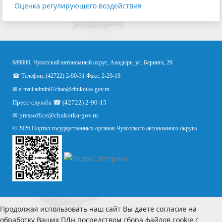
Оценка регулирующего воздействия
689000, Чукотский автономный округ, Анадырь, ул. Беринга, 20
☎ Телефон: (42722) 2-90-31 Факс: 2-29-19
✉ e-mail:
admin87chao@chukotka-gov.ru
Пресс-служба ☎ (42722) 2-90-15
✉
pressoffice
@chukotka-gov.ru
© 2026 Портал государственных органов Чукотского автономного округа
Продолжая использовать наш сайт Вы даете согласие на
обработку Ваших ПДн посредством сбора файлов cookie с