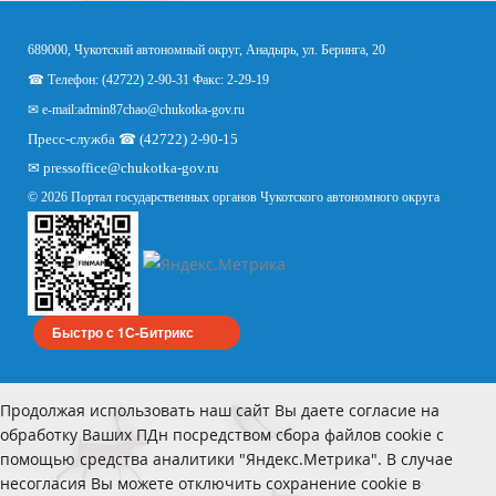
689000, Чукотский автономный округ, Анадырь, ул. Беринга, 20
☎ Телефон: (42722) 2-90-31 Факс: 2-29-19
✉ e-mail:
admin87chao@chukotka-gov.ru
Пресс-служба ☎ (42722) 2-90-15
✉
pressoffice
@chukotka-gov.ru
© 2026 Портал государственных органов Чукотского автономного округа
Быстро с 1С-Битрикс
Продолжая использовать наш сайт Вы даете согласие на
обработку Ваших ПДн посредством сбора файлов cookie с
помощью средства аналитики "Яндекс.Метрика". В случае
несогласия Вы можете отключить сохранение cookie в