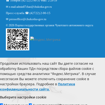
☎ Телефон: (42722) 2-90-31 Факс: 2-29-19
✉ e-mail:
admin87chao@chukotka-gov.ru
Пресс-служба ☎ (42722) 2-90-15
✉
pressoffice
@chukotka-gov.ru
© 2026 Портал государственных органов Чукотского автономного округа
Продолжая использовать наш сайт Вы даете согласие на
обработку Ваших ПДн посредством сбора файлов cookie с
помощью средства аналитики "Яндекс.Метрика". В случае
несогласия Вы можете отключить сохранение cookie в
настройках браузера. Подробнее в
Политике
конфиденциальности сайта.
Выберите настройки cookie