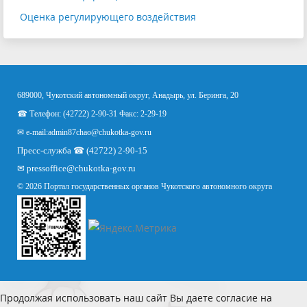
Оценка регулирующего воздействия
689000, Чукотский автономный округ, Анадырь, ул. Беринга, 20
☎ Телефон: (42722) 2-90-31 Факс: 2-29-19
✉ e-mail:
admin87chao@chukotka-gov.ru
Пресс-служба ☎ (42722) 2-90-15
✉
pressoffice
@chukotka-gov.ru
© 2026 Портал государственных органов Чукотского автономного округа
Продолжая использовать наш сайт Вы даете согласие на