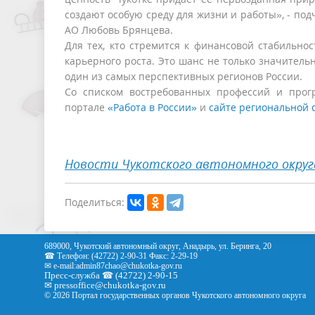
создают особую среду для жизни и работы», - по
АО Любовь Брянцева.
Для тех, кто стремится к финансовой стабильнос
карьерного роста. Это шанс не только значитель
один из самых перспективных регионов России.
Со списком востребованных профессий и прог
портале
«Работа в России»
и
сайте региональной 
Новости Чукотского автономного округ
Поделиться:
689000, Чукотский автономный округ, Анадырь, ул. Беринга, 20
☎ Телефон: (42722) 2-90-31 Факс: 2-29-19
✉ e-mail:
admin87chao@chukotka-gov.ru
Пресс-служба ☎ (42722) 2-90-15
✉
pressoffice
@chukotka-gov.ru
© 2026 Портал государственных органов Чукотского автономного округа