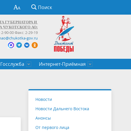
Поиск
ТА ГУБЕРНАТОРА И
А ЧУКОТСКОГО АО:
) 2-90-00 Факс: 2-29-19
hao@chukotka-gov.ru
Госслужба
Интернет-Приёмная
ти
ентров
приказы
Муниципальные образования
Федеральные органы власти
Приоритетные направления
Объявления, конкурсы, заявки
От первого лица
Профессиональное развитие
Оставить обращение (обратная связь)
государственных гражданских
Бизнесу
Новости
служащих Чукотского автономного
Новости Дальнего Востока
округа
Анонсы
От первого лица