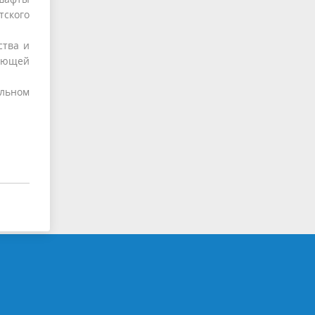
тского
ства и
вающей
льном