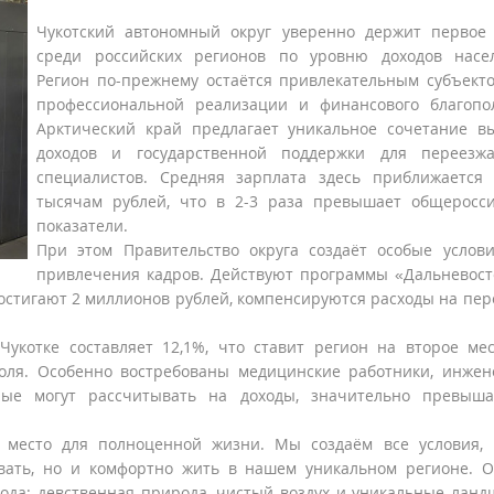
Чукотский автономный округ уверенно держит первое
среди российских регионов по уровню доходов насел
Регион по-прежнему остаётся привлекательным субъект
профессиональной реализации и финансового благопо
Арктический край предлагает уникальное сочетание в
доходов и государственной поддержки для переезж
специалистов. Средняя зарплата здесь приближается
тысячам рублей, что в 2-3 раза превышает общеросс
показатели.
При этом Правительство округа создаёт особые услов
привлечения кадров. Действуют программы «Дальневос
остигают 2 миллионов рублей, компенсируются расходы на пер
Чукотке составляет 12,1%, что ставит регион на второе ме
поля. Особенно востребованы медицинские работники, инже
рые могут рассчитывать на доходы, значительно превыш
а место для полноценной жизни. Мы создаём все условия,
вать, но и комфортно жить в нашем уникальном регионе. 
ода: девственная природа, чистый воздух и уникальные лан