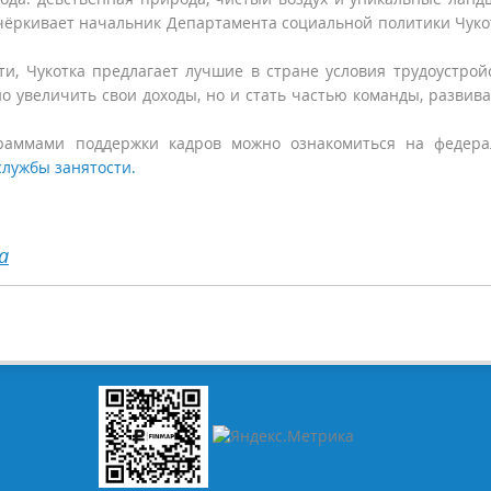
дчёркивает начальник Департамента социальной политики Чуко
ти, Чукотка предлагает лучшие в стране условия трудоустрой
но увеличить свои доходы, но и стать частью команды, разви
раммами поддержки кадров можно ознакомиться на федера
службы занятости.
а