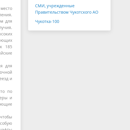
СМИ, учрежденные
 место
Правительством Чукотского АО
ения.
ом для
Чукотка-100
лучия.
ысоких
ающих
 к 185
ийские
ия для
точной
еезд и
сто по
неры и
ающие
 чтобы
Особую
дшафты