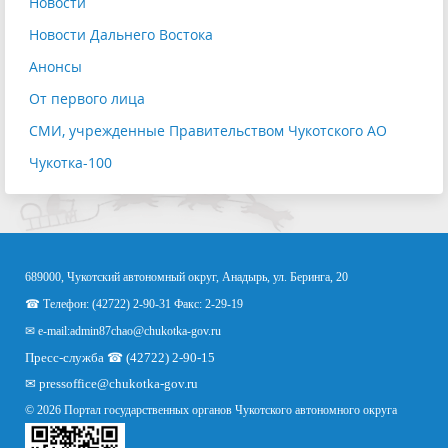
Новости
Новости Дальнего Востока
Анонсы
От первого лица
СМИ, учрежденные Правительством Чукотского АО
Чукотка-100
689000, Чукотский автономный округ, Анадырь, ул. Беринга, 20
☎ Телефон: (42722) 2-90-31 Факс: 2-29-19
✉ e-mail:
admin87chao@chukotka-gov.ru
Пресс-служба ☎ (42722) 2-90-15
✉
pressoffice
@chukotka-gov.ru
© 2026 Портал государственных органов Чукотского автономного округа