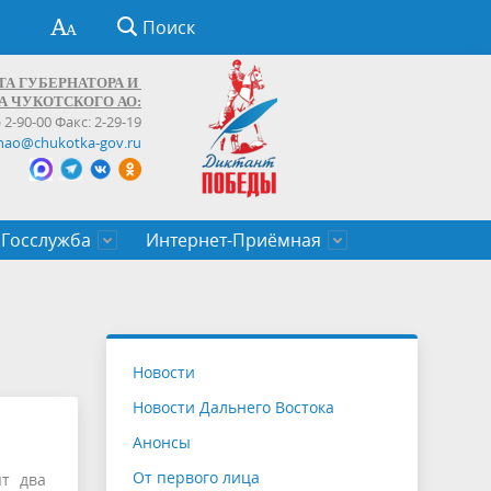
Поиск
ТА ГУБЕРНАТОРА И
А ЧУКОТСКОГО АО:
) 2-90-00 Факс: 2-29-19
hao@chukotka-gov.ru
Госслужба
Интернет-Приёмная
ти
ентров
приказы
Муниципальные образования
Федеральные органы власти
Приоритетные направления
Объявления, конкурсы, заявки
От первого лица
Профессиональное развитие
Оставить обращение (обратная связь)
государственных гражданских
Бизнесу
Новости
служащих Чукотского автономного
Новости Дальнего Востока
округа
Анонсы
От первого лица
т два