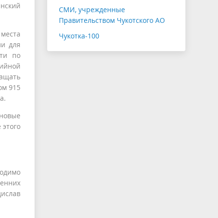
анский
СМИ, учрежденные
Правительством Чукотского АО
 места
Чукотка-100
ли для
ти по
рийной
ащать
ом 915
а.
 новые
 этого
ходимо
ренних
дислав