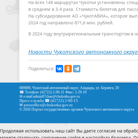
На всех 148 маршрутах Чукотки установлены спе
в среднем в 3-4 раза. Стоимость билетов для пас
На субсидирование АО «ЧукотАВИА», которое вып
2024 год направлено 871,6 млн. рублей.
В 2024 году внутрирегиональным транспортом в окр
Новости Чукотского автономного округ
Поделиться:
689000, Чукотский автономный округ, Анадырь, ул. Беринга, 20
☎ Телефон: (42722) 2-90-31 Факс: 2-29-19
✉ e-mail:
admin87chao@chukotka-gov.ru
Пресс-служба ☎ (42722) 2-90-15
✉
pressoffice
@chukotka-gov.ru
© 2026 Портал государственных органов Чукотского автономного округа
Продолжая использовать наш сайт Вы даете согласие на обрабо
можете отключить сохранение cookie в настройках браузера. 