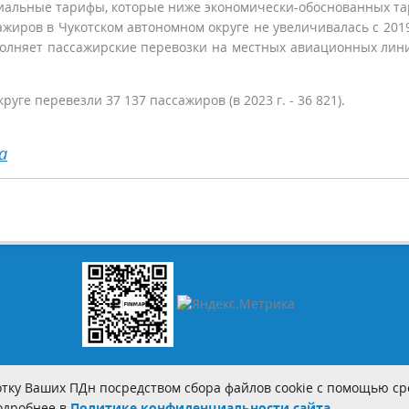
циальные тарифы, которые ниже экономически-обоснованных т
сажиров в Чукотском автономном округе не увеличивалась с 2019
олняет пассажирские перевозки на местных авиационных лини
уге перевезли 37 137 пассажиров (в 2023 г. - 36 821).
а
тку Ваших ПДн посредством сбора файлов cookie с помощью сре
Подробнее в
Политике конфиденциальности сайта.