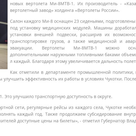
новых вертолета Ми-8МТВ-1. Их производитель - «Каз
вертолетный завод» холдинга «Вертолеты России».
Салон каждого Ми-8 оснащен 23 сиденьями, подготовлены
под установку медицинских модулей. Машины доработа
установки внешней подвески, расширив их возможнос
транспортировке грузов, а также медицинской и ава
эвакуации. Вертолеты Ми-8МТВ-1 можно осн
дополнительными наружными топливными баками объем
л каждый. Благодаря этому увеличивается дальность полет
Как отметили в департаменте промышленной политики,
 улучшить эффективность их работы в условиях Чукотки. После
1. Это улучшило транспортную доступность в округе.
ртной сети, регулярные рейсы из каждого села, Чукотке необ
полнять каждый год. Также продолжаем субсидирование внут
жителей доступные цены на билеты», - отметил Губернатор Вла