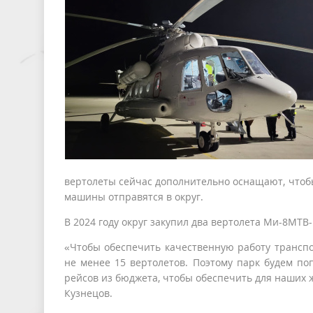
вертолеты сейчас дополнительно оснащают, чтобы
машины отправятся в округ.
В 2024 году округ закупил два вертолета Ми-8МТВ-
«Чтобы обеспечить качественную работу транспо
не менее 15 вертолетов. Поэтому парк будем по
рейсов из бюджета, чтобы обеспечить для наших 
Кузнецов.