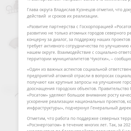
Глава округа Владислав Кузнецов отметил, что д
действий и сроков их реализации.
«Развитие партнерства с Госкорпорацией «Роса
развитию не только атомных городов северного ре
концерну за диалог, за поддержку наших проекто
требует активного сотрудничества по улучшению
нашем округе. Взаимодействие с социально-отве
территории муниципалитетов Чукотки», – сообщил
«Один из важных аспектов социальной ответстве
предприятий атомной отрасли в вопросах социаль
получают как крупные запросы на улучшение гор
дооснащения городских объектов. Правительство 
«Росатом» уделяют большое внимание росту качес
ускорение реализации национальных проектов, к
инфраструктуры», подчеркнул Генеральный дирек
Отметим, что работа по поддержке северных тер
«Росэнергоатом» в течение многих лет. Так, за 2