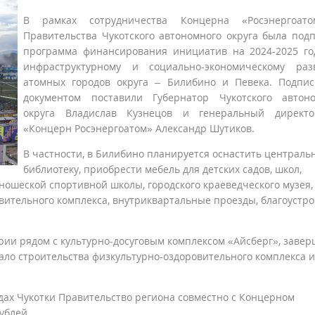
В рамках сотрудничества Концерна «Росэнергоат
Правительства Чукотского автономного округа была под
программа финансирования инициатив на 2024-2025 г
инфраструктурному и социально-экономическому раз
атомных городов округа – Билибино и Певека. Подпи
документом поставили Губернатор Чукотского автоно
округа Владислав Кузнецов и генеральный директ
«Концерн Росэнергоатом» Александр Шутиков.
В частности, в Билибино планируется оснастить централь
библиотеку, приобрести мебель для детских садов, школ,
ношеской спортивной школы, городского краеведческого музея,
ительного комплекса, внутриквартальные проезды, благоустро
рии рядом с культурно-досуговым комплексом «Айсберг», заве
чало строительства физкультурно-оздоровительного комплекса и
дах Чукотки Правительство региона совместно с Концерном
ублей.