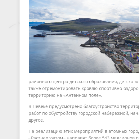
районного центра детского образования, детско-ю
также отремонтировать кровлю спортивно-оздоров
территорию на «Антенном поле».
В Певеке предусмотрено благоустройство террито
работ по обустройству городской набережной, на
другое.
На реализацию этих мероприятий в атомных горо
«Расэнергоатом» направят более 543 миллионов р