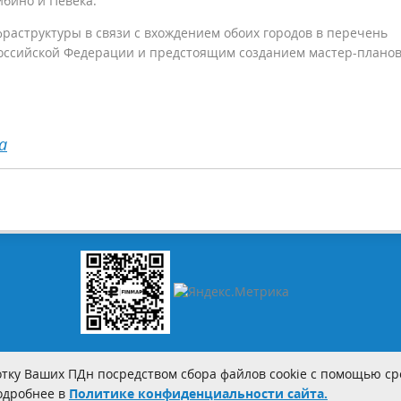
бино и Певека.
раструктуры в связи с вхождением обоих городов в перечень
оссийской Федерации и предстоящим созданием мастер-планов
а
тку Ваших ПДн посредством сбора файлов cookie с помощью сре
Подробнее в
Политике конфиденциальности сайта.