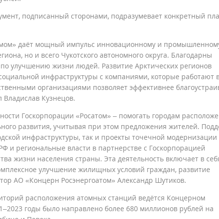
окумент, подписанный сторонами, подразумевает конкретный пл
томом» даёт мощный импульс инновационному и промышленном
гиона, но и всего Чукотского автономного округа. Благодарны
в по улучшению жизни людей. Развитие Арктических регионов
 социальной инфраструктуры с компаниями, которые работают 
тственными организациями позволяет эффективнее благоустраи
 Владислав Кузнецов.
нности Госкорпорации «Росатом» – помогать городам располож
ного развития, учитывая при этом предложения жителей. Под
одской инфраструктуры, так и проекты точечной модернизации
РФ и региональные власти в партнерстве с Госкорпорацией
тва жизни населения страны. Эта деятельность включает в себ
омплексное улучшение жилищных условий граждан, развитие
тор АО «Концерн Росэнергоатом» Александр Шутиков.
риторий расположения атомных станций ведётся Концерном
021–2023 годы было направлено более 680 миллионов рублей на