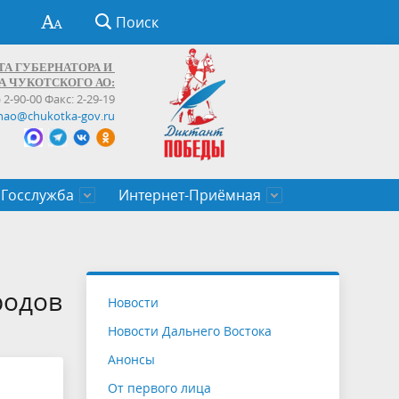
Поиск
ТА ГУБЕРНАТОРА И
А ЧУКОТСКОГО АО:
) 2-90-00 Факс: 2-29-19
hao@chukotka-gov.ru
Госслужба
Интернет-Приёмная
ти
ентров
приказы
Муниципальные образования
Федеральные органы власти
Приоритетные направления
Объявления, конкурсы, заявки
От первого лица
Профессиональное развитие
Оставить обращение (обратная связь)
государственных гражданских
Бизнесу
родов
Новости
служащих Чукотского автономного
Новости Дальнего Востока
округа
Анонсы
От первого лица