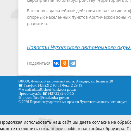
мероприятия по благоустройству территорий Били
В планах – дальнейшие действия по развитию инф
опорных населённых пунктов Арктической зоны Р
развитию.
Новости Чукотского автономного округ
Поделиться:
689000, Чукотский автономный округ, Анадырь, ул. Беринга, 20
☎ Телефон: (42722) 2-90-31 Факс: 2-29-19
✉ e-mail:
admin87chao@chukotka-gov.ru
Пресс-служба ☎ (42722) 2-90-15
✉
pressoffice
@chukotka-gov.ru
© 2026 Портал государственных органов Чукотского автономного округа
Продолжая использовать наш сайт Вы даете согласие на обрабо
можете отключить сохранение cookie в настройках браузера. 