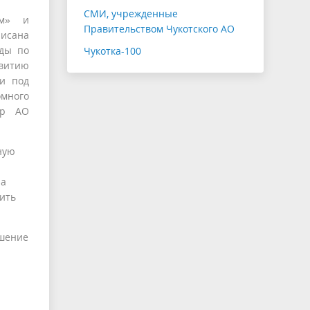
СМИ, учрежденные
ом» и
Правительством Чукотского АО
писана
оды по
Чукотка-100
витию
си под
много
ор АО
ную
 а
ить
ршение