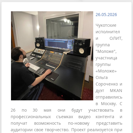
26.05.2026
Чукотские
исполнител
и ОЛИТ,
группа
"Моложе",
участница
группы
«Моложе»
Ольга
Сороченко и
дуэт MKAN
отправились
в Москву. С
26 по 30 мая они будут участвовать в
профессиональных съемках видео контента и
получат возможность по-новому представить
аудитории свое творчество. Проект реализуется при