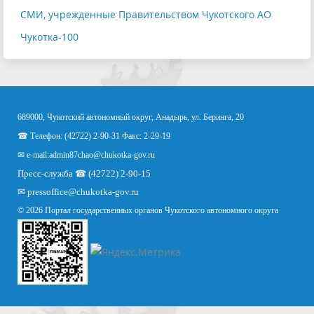
СМИ, учрежденные Правительством Чукотского АО
Чукотка-100
689000, Чукотский автономный округ, Анадырь, ул. Беринга, 20
☎ Телефон: (42722) 2-90-31 Факс: 2-29-19
✉ e-mail:
admin87chao@chukotka-gov.ru
Пресс-служба ☎ (42722) 2-90-15
✉
pressoffice
@chukotka-gov.ru
© 2026 Портал государственных органов Чукотского автономного округа