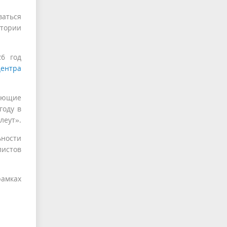
ваться
итории
6 год
ентра
ляющие
году в
леут».
ности
листов
амках