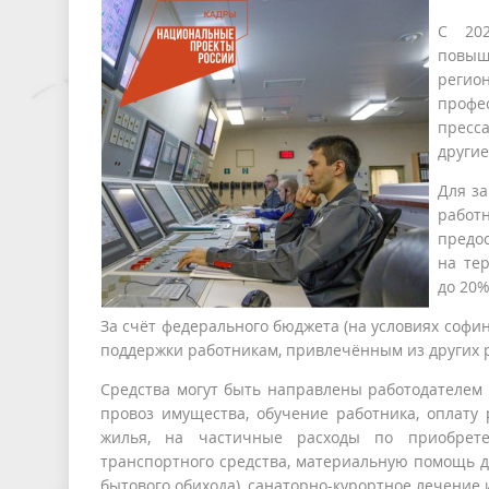
С 202
повыш
регио
профе
пресса
другие
Для за
работ
предо
на те
до 20%
За счёт федерального бюджета (на условиях софи
поддержки работникам, привлечённым из других р
Средства могут быть направлены работодателем 
провоз имущества, обучение работника, оплату 
жилья, на частичные расходы по приобрете
транспортного средства, материальную помощь д
бытового обихода), санаторно-курортное лечение 