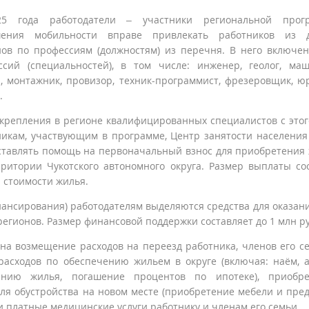
5 года работодатели – участники региональной прог
ения мобильности вправе привлекать работников из д
нов по профессиям (должностям) из перечня. В него включе
ссий (специальностей), в том числе: инженер, геолог, ма
, монтажник, провизор, техник-программист, фрезеровщик, ю
.
крепления в регионе квалифицированных специалистов с этог
никам, участвующим в программе, Центр занятости населения
ставлять помощь на первоначальный взнос для приобретения
рритории Чукотского автономного округа. Размер выплаты со
 стоимости жилья.
нансирования) работодателям выделяются средства для оказан
егионов. Размер финансовой поддержки составляет до 1 млн ру
на возмещение расходов на переезд работника, членов его с
расходов по обеспечению жильем в округе (включая: наём, 
нию жилья, погашение процентов по ипотеке), приобре
ля обустройства на новом месте (приобретение мебели и пре
и платные медицинские услуги работнику и членам его семьи.