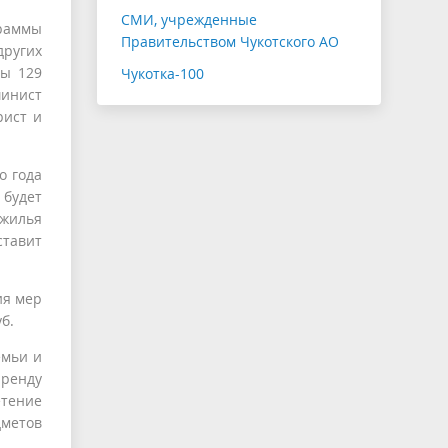
СМИ, учрежденные
раммы
Правительством Чукотского АО
ругих
ны 129
Чукотка-100
шинист
рист и
о года
 будет
 жилья
ставит
ия мер
б.
емьи и
аренду
тение
дметов