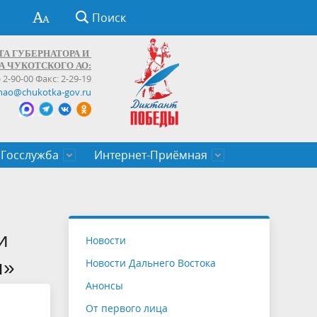
Поиск
ТА ГУБЕРНАТОРА И
А ЧУКОТСКОГО АО:
) 2-90-00 Факс: 2-29-19
hao@chukotka-gov.ru
Госслужба
Интернет-Приёмная
ти
ентров
приказы
Муниципальные образования
Федеральные органы власти
Приоритетные направления
Объявления, конкурсы, заявки
От первого лица
Профессиональное развитие
Оставить обращение (обратная связь)
государственных гражданских
Бизнесу
и
Новости
служащих Чукотского автономного
ы»
Новости Дальнего Востока
округа
Анонсы
От первого лица