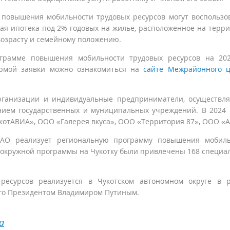
 повышения мобильности трудовых ресурсов могут воспользо
ная ипотека под 2% годовых на жилье, расположенное на терр
 возрасту и семейному положению.
грамме повышения мобильности трудовых ресурсов на 202
ормой заявки можно ознакомиться на
сайте Межрайонного ц
организации и индивидуальные предприниматели, осуществ
нием государственных и муниципальных учреждений. В 2024 
котАВИА», ООО «Галерея вкуса», ООО «Территория 87», ООО «А
 АО реализует региональную программу повышения мобиль
ия окружной программы на Чукотку были привлечены 168 специа
есурсов реализуется в Чукотском автономном округе в р
го Президентом Владимиром Путиным.
а