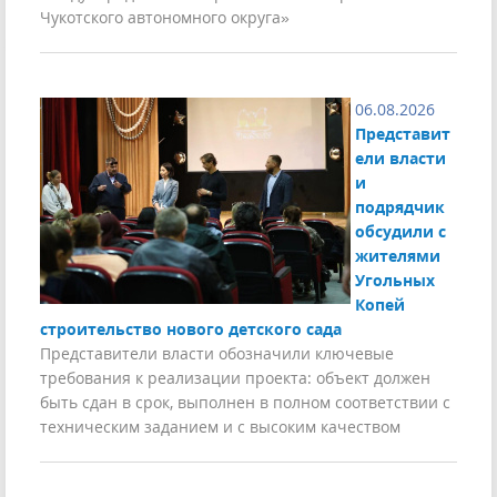
Чукотского автономного округа»
06.08.2026
Представит
ели власти
и
подрядчик
обсудили с
жителями
Угольных
Копей
строительство нового детского сада
Представители власти обозначили ключевые
требования к реализации проекта: объект должен
быть сдан в срок, выполнен в полном соответствии с
техническим заданием и с высоким качеством