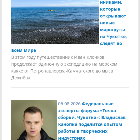
нниками,
которые
открывают
новые
маршруты
на Чукотке,
следят во
всем мире
В этом году путешественник Иван Клочков
продолжает одиночную экспедицию на морском
каяке от Петропавловска-Камчатского до мыса
Дежнёва
06.08.2026
Федеральные
эксперты форума «Точка
сборки. Чукотка»: Владислав
Канопка поделится опытом
работы в творческих
индустриях