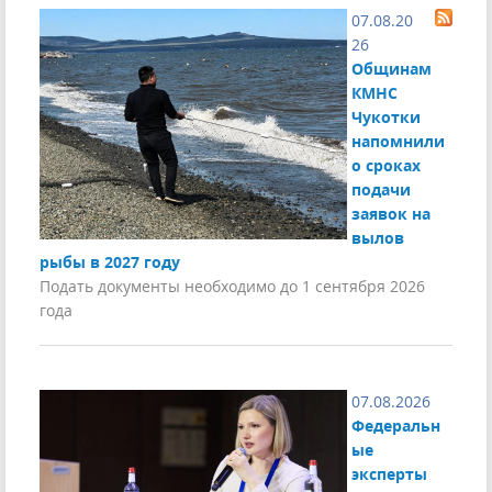
07.08.20
26
Общинам
КМНС
Чукотки
напомнили
о сроках
подачи
заявок на
вылов
рыбы в 2027 году
Подать документы необходимо до 1 сентября 2026
года
07.08.2026
Федеральн
ые
эксперты