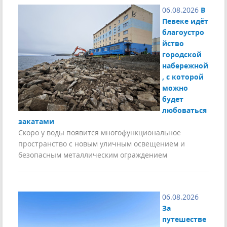
06.08.2026
В
Певеке идёт
благоустро
йство
городской
набережной
, с которой
можно
будет
любоваться
закатами
Скоро у воды появится многофункциональное
пространство с новым уличным освещением и
безопасным металлическим ограждением
06.08.2026
За
путешестве