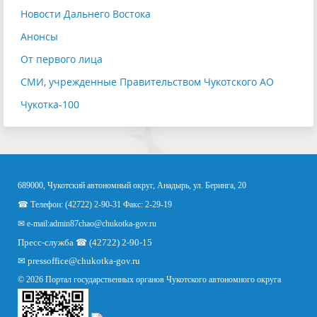
Новости Дальнего Востока
Анонсы
От первого лица
СМИ, учрежденные Правительством Чукотского АО
Чукотка-100
689000, Чукотский автономный округ, Анадырь, ул. Беринга, 20
☎ Телефон: (42722) 2-90-31 Факс: 2-29-19
✉ e-mail:
admin87chao@chukotka-gov.ru
Пресс-служба ☎ (42722) 2-90-15
✉
pressoffice
@chukotka-gov.ru
© 2026 Портал государственных органов Чукотского автономного округа