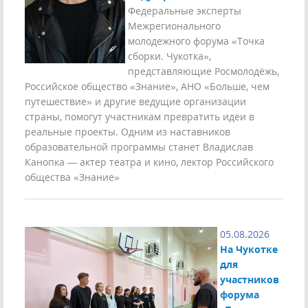
Федеральные эксперты
Межрегионального
молодежного форума «Точка
сборки. Чукотка»,
представляющие Росмолодёжь,
Российское общество «Знание», АНО «Больше, чем
путешествие» и другие ведущие организации
страны, помогут участникам превратить идеи в
реальные проекты. Одним из наставников
образовательной программы станет Владислав
Канопка — актер театра и кино, лектор Российского
общества «Знание»
05.08.2026
На Чукотке
для
участников
форума