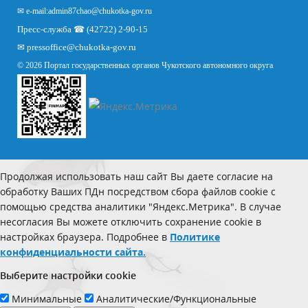
✉ e-mail:
admin87chao@chukotka-gov.ru
Пресс-служба ☎ (42722) 2-90-15
✉
pressoffice
@chukotka-gov.ru
© 2026 Портал государственных органов Чукотского автономного округа
Продолжая использовать наш сайт Вы даете согласие на
обработку Ваших ПДн посредством сбора файлов cookie с
помощью средства аналитики "Яндекс.Метрика". В случае
несогласия Вы можете отключить сохранение cookie в
настройках браузера. Подробнее в
Политике
конфиденциальности сайта.
Выберите настройки cookie
Минимальные
Аналитические/Функциональные