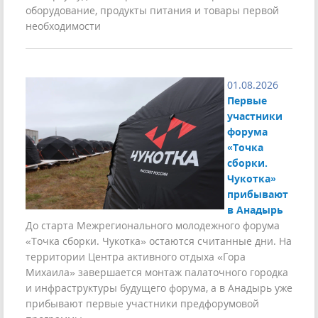
оборудование, продукты питания и товары первой
необходимости
01.08.2026
Первые
участники
форума
«Точка
сборки.
Чукотка»
прибывают
в Анадырь
До старта Межрегионального молодежного форума
«Точка сборки. Чукотка» остаются считанные дни. На
территории Центра активного отдыха «Гора
Михаила» завершается монтаж палаточного городка
и инфраструктуры будущего форума, а в Анадырь уже
прибывают первые участники предфорумовой