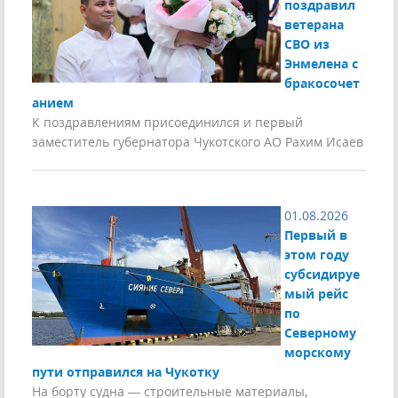
поздравил
ветерана
СВО из
Энмелена с
бракосочет
анием
К поздравлениям присоединился и первый
заместитель губернатора Чукотского АО Рахим Исаев
01.08.2026
Первый в
этом году
субсидируе
мый рейс
по
Северному
морскому
пути отправился на Чукотку
На борту судна — строительные материалы,