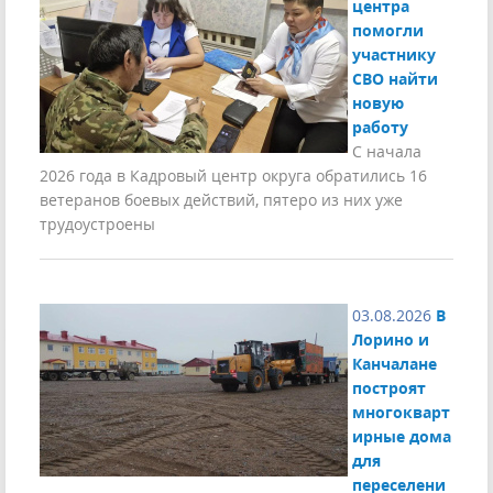
центра
помогли
участнику
СВО найти
новую
работу
С начала
2026 года в Кадровый центр округа обратились 16
ветеранов боевых действий, пятеро из них уже
трудоустроены
03.08.2026
В
Лорино и
Канчалане
построят
многокварт
ирные дома
для
переселени