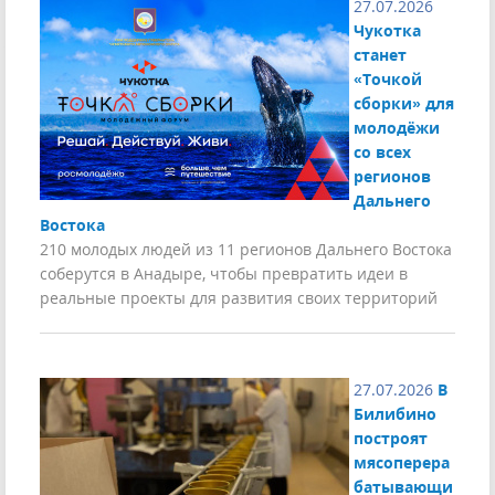
27.07.2026
Чукотка
станет
«Точкой
сборки» для
молодёжи
со всех
регионов
Дальнего
Востока
210 молодых людей из 11 регионов Дальнего Востока
соберутся в Анадыре, чтобы превратить идеи в
реальные проекты для развития своих территорий
27.07.2026
В
Билибино
построят
мясоперера
батывающи