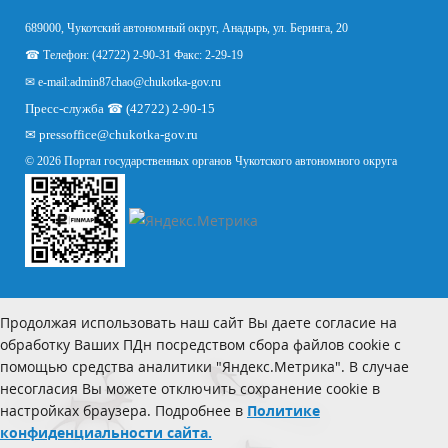
689000, Чукотский автономный округ, Анадырь, ул. Беринга, 20
☎ Телефон: (42722) 2-90-31 Факс: 2-29-19
✉ e-mail:
admin87chao@chukotka-gov.ru
Пресс-служба ☎ (42722) 2-90-15
✉
pressoffice
@chukotka-gov.ru
© 2026 Портал государственных органов Чукотского автономного округа
Продолжая использовать наш сайт Вы даете согласие на
обработку Ваших ПДн посредством сбора файлов cookie с
помощью средства аналитики "Яндекс.Метрика". В случае
несогласия Вы можете отключить сохранение cookie в
настройках браузера. Подробнее в
Политике
конфиденциальности сайта.