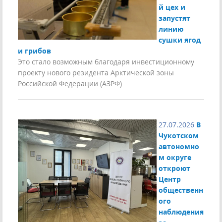
й цех и
запустят
линию
сушки ягод
и грибов
Это стало возможным благодаря инвестиционному
проекту нового резидента Арктической зоны
Российской Федерации (АЗРФ)
27.07.2026
В
Чукотском
автономно
м округе
откроют
Центр
общественн
ого
наблюдения