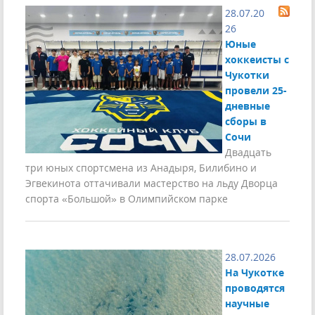
28.07.20
26
Юные
хоккеисты с
Чукотки
провели 25-
дневные
сборы в
Сочи
Двадцать
три юных спортсмена из Анадыря, Билибино и
Эгвекинота оттачивали мастерство на льду Дворца
спорта «Большой» в Олимпийском парке
28.07.2026
На Чукотке
проводятся
научные