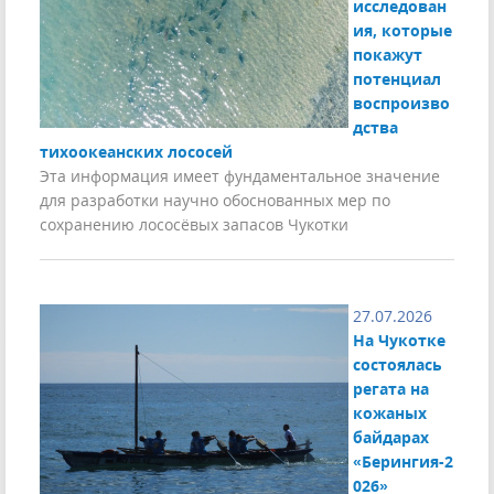
исследован
ия, которые
покажут
потенциал
воспроизво
дства
тихоокеанских лососей
Эта информация имеет фундаментальное значение
для разработки научно обоснованных мер по
сохранению лососёвых запасов Чукотки
27.07.2026
На Чукотке
состоялась
регата на
кожаных
байдарах
«Берингия-2
026»