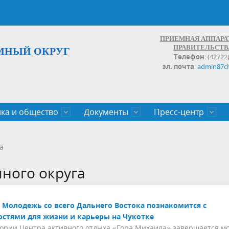
ПРИЕМНАЯ АППАРА
ПРАВИТЕЛЬСТВ
МНЫЙ ОКРУГ
Телефон
: (42722
эл. почта
:
admin87c
ка и общество
Документы
Пресс-центр
а округа
ьство
льные проекты
законов Чукотского АО
Дальнего Востока
поступления
записи и график личных
Население
Органы исполнительной влас
План социального развития ц
Документы,реестры,перечни,
Анонсы
Противодействие коррупции
Обзоры обращений
а
экономического роста
оченные
егулирующего воздействия
100
много округа
Молодежь со всего Дальнего Востока познакомится с
стями для жизни и карьеры на Чукотке
ории Центра активного отдыха «Гора Михаила» завершается м