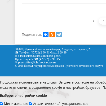
‹
1
Поделиться:
689000, Чукотский автономный округ, Анадырь, ул. Беринга, 20
☎ Телефон: (42722) 2-90-31 Факс: 2-29-19
✉ e-mail:
admin87chao@chukotka-gov.ru
Пресс-служба ☎ (42722) 2-90-15
✉
pressoffice
@chukotka-gov.ru
© 2026 Портал государственных органов Чукотского автономного округа
Продолжая использовать наш сайт Вы даете согласие на обрабо
можете отключить сохранение cookie в настройках браузера. 
Выберите настройки cookie
Минимальные
Аналитические/Функциональные