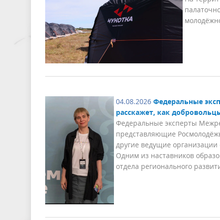
палаточно
молодёжно
04.08.2026
Федеральные эксп
расскажет, как добровольц
Федеральные эксперты Межрег
представляющие Росмолодёжь,
другие ведущие организации 
Одним из наставников образ
отдела регионального развит