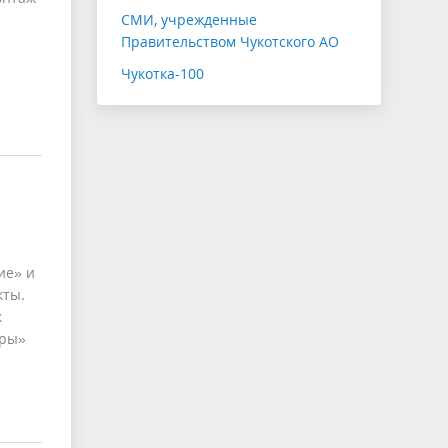
СМИ, учрежденные
Правительством Чукотского АО
Чукотка-100
ие» и
кты.
к
уры»