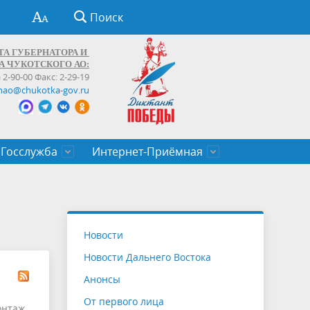
Поиск
ТА ГУБЕРНАТОРА И
А ЧУКОТСКОГО АО:
) 2-90-00 Факс: 2-29-19
hao@chukotka-gov.ru
Госслужба
Интернет-Приёмная
ти
ентров
приказы
Муниципальные образования
Федеральные органы власти
Приоритетные направления
Объявления, конкурсы, заявки
От первого лица
Профессиональное развитие
Оставить обращение (обратная связь)
государственных гражданских
Бизнесу
Новости
служащих Чукотского автономного
Новости Дальнего Востока
округа
Анонсы
От первого лица
онтаж