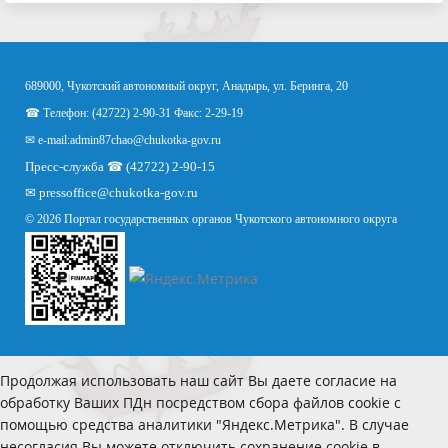
689000, Чукотский автономный округ, Анадырь, ул. Беринга, 20
☎ Телефон: (42722) 2-90-31 Факс: 2-29-19
✉ e-mail:
admin87chao@chukotka-gov.ru
Пресс-служба ☎ (42722) 2-90-15
✉
pressoffice
@chukotka-gov.ru
© 2026 Портал государственных органов Чукотского автономного округа
Продолжая использовать наш сайт Вы даете согласие на
обработку Ваших ПДн посредством сбора файлов cookie с
помощью средства аналитики "Яндекс.Метрика". В случае
несогласия Вы можете отключить сохранение cookie в