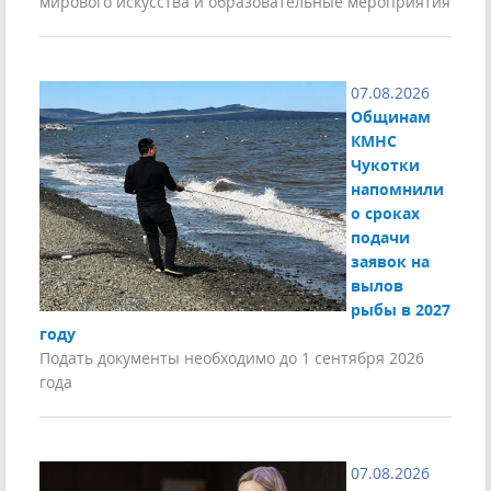
мирового искусства и образовательные мероприятия
07.08.2026
Общинам
КМНС
Чукотки
напомнили
о сроках
подачи
заявок на
вылов
рыбы в 2027
году
Подать документы необходимо до 1 сентября 2026
года
07.08.2026