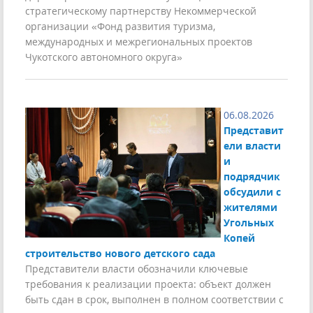
стратегическому партнерству Некоммерческой
организации «Фонд развития туризма,
международных и межрегиональных проектов
Чукотского автономного округа»
06.08.2026
Представит
ели власти
и
подрядчик
обсудили с
жителями
Угольных
Копей
строительство нового детского сада
Представители власти обозначили ключевые
требования к реализации проекта: объект должен
быть сдан в срок, выполнен в полном соответствии с