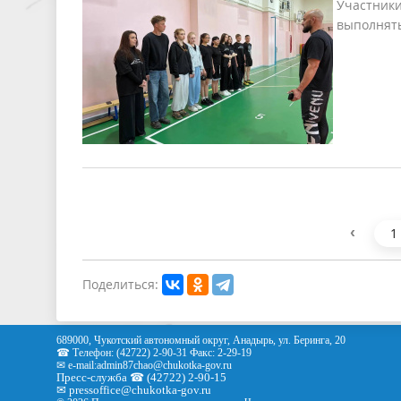
Участники
выполнять
‹
1
Поделиться:
689000, Чукотский автономный округ, Анадырь, ул. Беринга, 20
☎ Телефон: (42722) 2-90-31 Факс: 2-29-19
✉ e-mail:
admin87chao@chukotka-gov.ru
Пресс-служба ☎ (42722) 2-90-15
✉
pressoffice
@chukotka-gov.ru