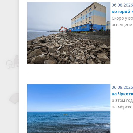
06.08.2026
которой 
Скоро у в
освещени
06.08.2026
на Чукотк
В этом го
на морско