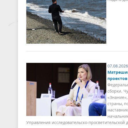
07.08.2026
Матрешин
проектов
Федераль
сборки. Ч
«Знание»,
страны, п
наставни
начальник
Управления исследовательско-просветительской 