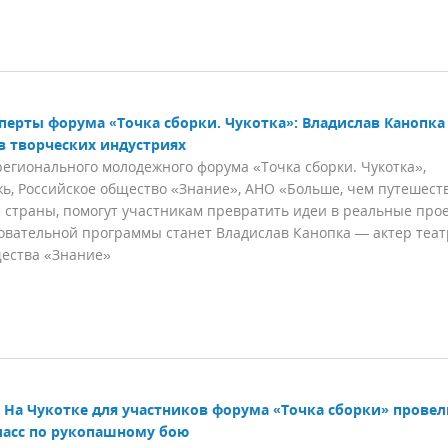
перты форума «Точка сборки. Чукотка»: Владислав Канопка
в творческих индустриях
гионального молодежного форума «Точка сборки. Чукотка»,
, Российское общество «Знание», АНО «Больше, чем путешест
 страны, помогут участникам превратить идеи в реальные про
овательной программы станет Владислав Канопка — актер теат
щества «Знание»
На Чукотке для участников форума «Точка сборки» провел
ласс по рукопашному бою