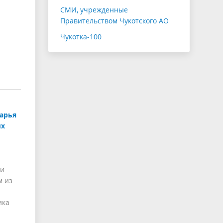
СМИ, учрежденные
Правительством Чукотского АО
Чукотка-100
Дарья
ых
ии
м из
ика