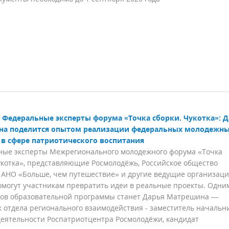
Федеральные эксперты форума «Точка сборки. Чукотка»: 
а поделится опытом реализации федеральных молодежн
 в сфере патриотического воспитания
ные эксперты Межрегионального молодежного форума «Точка
укотка», представляющие Росмолодёжь, Российское общество
 АНО «Больше, чем путешествие» и другие ведущие организац
омогут участникам превратить идеи в реальные проекты. Одни
ков образовательной программы станет Дарья Матрешина —
 отдела регионального взаимодействия - заместитель начальн
деятельности Роспатриотцентра Росмолодёжи, кандидат