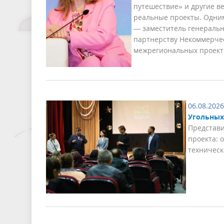
путешествие» и другие в
реальные проекты. Одни
— заместитель генеральн
партнерству Некоммерче
межрегиональных проекто
06.08.2026
Угольных
Представи
проекта: 
техническ