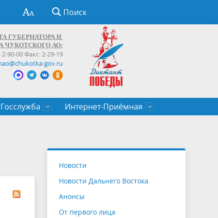
Поиск
ТА ГУБЕРНАТОРА И
А ЧУКОТСКОГО АО:
) 2-90-00 Факс: 2-29-19
hao@chukotka-gov.ru
Госслужба
Интернет-Приёмная
ти
ентров
приказы
Муниципальные образования
Федеральные органы власти
Приоритетные направления
Объявления, конкурсы, заявки
От первого лица
Профессиональное развитие
Оставить обращение (обратная связь)
государственных гражданских
Бизнесу
Новости
служащих Чукотского автономного
Новости Дальнего Востока
округа
Анонсы
От первого лица