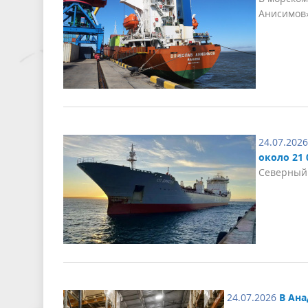
Анисимов
24.07.2026
около 21
Северный 
24.07.2026
В Ана