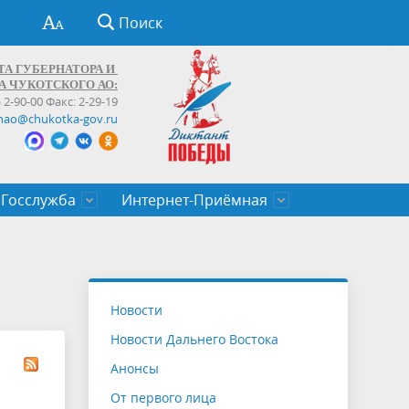
Поиск
ТА ГУБЕРНАТОРА И
А ЧУКОТСКОГО АО:
) 2-90-00 Факс: 2-29-19
hao@chukotka-gov.ru
Госслужба
Интернет-Приёмная
ти
ентров
приказы
Муниципальные образования
Федеральные органы власти
Приоритетные направления
Объявления, конкурсы, заявки
От первого лица
Профессиональное развитие
Оставить обращение (обратная связь)
государственных гражданских
Бизнесу
Новости
служащих Чукотского автономного
Новости Дальнего Востока
округа
Анонсы
От первого лица