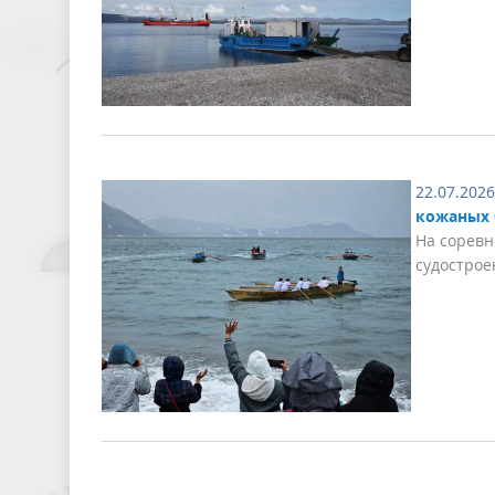
22.07.2026
кожаных 
На соревн
судострое