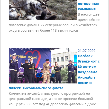
летовочная
кампания
В настоящее
время общее
поголовье домашних северных оленей в хозяйствах
округа составляет более 118 тысяч голов
21.07.2026
Посёлок
Эгвекинот с
80-летием
поздравил
Ансамбль
песни и
пляски Тихоокеанского флота
Коллектив ансамбля выступил с программой на
центральной площади, а также провели большой
концерт «330 лет под Андреевским флагом» в Доме