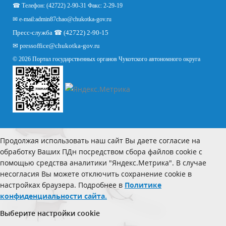
☎ Телефон: (42722) 2-90-31 Факс: 2-29-19
✉ e-mail:
admin87chao@chukotka-gov.ru
Пресс-служба ☎ (42722) 2-90-15
✉
pressoffice
@chukotka-gov.ru
© 2026 Портал государственных органов Чукотского автономного округа
Продолжая использовать наш сайт Вы даете согласие на
обработку Ваших ПДн посредством сбора файлов cookie с
помощью средства аналитики "Яндекс.Метрика". В случае
несогласия Вы можете отключить сохранение cookie в
настройках браузера. Подробнее в
Политике
конфиденциальности сайта.
Выберите настройки cookie