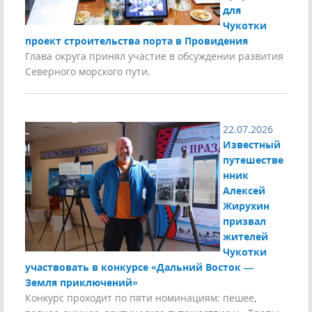
для
Чукотки
проект строительства порта в Провидения
Глава округа принял участие в обсуждении развития
Северного морского пути.
22.07.2026
Известный
путешестве
нник
Алексей
Жирухин
призвал
жителей
Чукотки
участвовать в конкурсе «Дальний Восток —
Земля приключений»
Конкурс проходит по пяти номинациям: пешее,