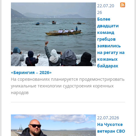
22.07.20
26
Более
двадцати
команд
гребцов
заявились
на регату на
кожаных
байдарах
«Берингия – 2026»
На соревнованиях планируется продемонстрировать
уникальные технологии судостроения коренных
народов
22.07.2026
На Чукотке
ветеран СВО