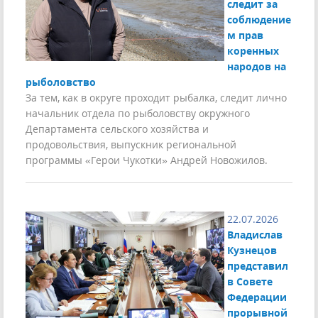
следит за
соблюдение
м прав
коренных
народов на
рыболовство
За тем, как в округе проходит рыбалка, следит лично
начальник отдела по рыболовству окружного
Департамента сельского хозяйства и
продовольствия, выпускник региональной
программы «Герои Чукотки» Андрей Новожилов.
22.07.2026
Владислав
Кузнецов
представил
в Совете
Федерации
прорывной