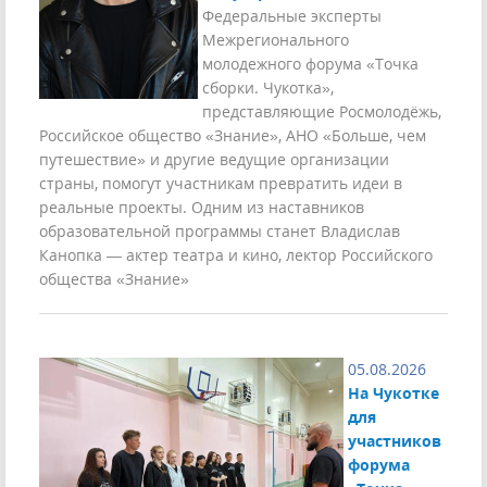
Федеральные эксперты
Межрегионального
молодежного форума «Точка
сборки. Чукотка»,
представляющие Росмолодёжь,
Российское общество «Знание», АНО «Больше, чем
путешествие» и другие ведущие организации
страны, помогут участникам превратить идеи в
реальные проекты. Одним из наставников
образовательной программы станет Владислав
Канопка — актер театра и кино, лектор Российского
общества «Знание»
05.08.2026
На Чукотке
для
участников
форума