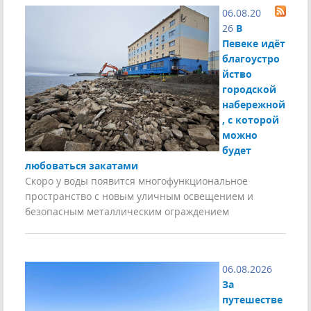
06.08.20
26
В
Певеке идёт
благоустро
йство
городской
набережной
, с которой
можно
будет
любоваться закатами
Скоро у воды появится многофункциональное
пространство с новым уличным освещением и
безопасным металлическим ограждением
06.08.2026
За
путешестве