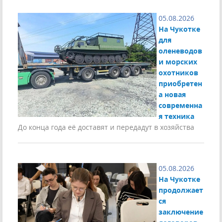
05.08.2026
На Чукотке
для
оленеводов
и морских
охотников
приобретен
а новая
современна
я техника
До конца года её доставят и передадут в хозяйства
05.08.2026
На Чукотке
продолжает
ся
заключение