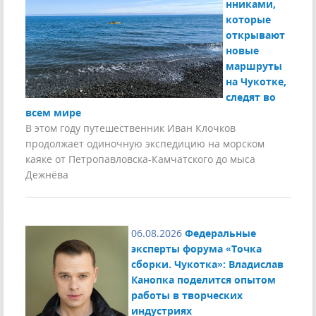
нниками,
которые
открывают
новые
маршруты
на Чукотке,
следят во
всем мире
В этом году путешественник Иван Клочков
продолжает одиночную экспедицию на морском
каяке от Петропавловска-Камчатского до мыса
Дежнёва
06.08.2026
Федеральные
эксперты форума «Точка
сборки. Чукотка»: Владислав
Канопка поделится опытом
работы в творческих
индустриях