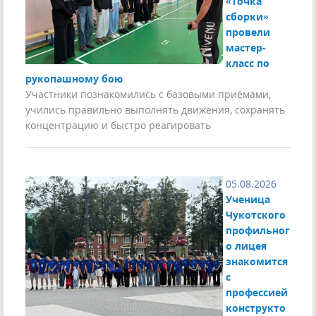
«Точка
сборки»
провели
мастер-
класс по
рукопашному бою
Участники познакомились с базовыми приёмами,
учились правильно выполнять движения, сохранять
концентрацию и быстро реагировать
05.08.2026
Ученица
Чукотского
профильног
о лицея
знакомится
с
профессией
конструкто