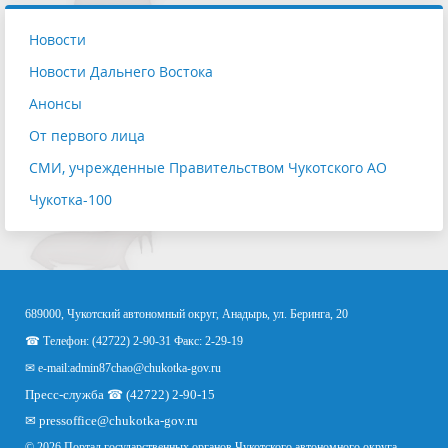
Новости
Новости Дальнего Востока
Анонсы
От первого лица
СМИ, учрежденные Правительством Чукотского АО
Чукотка-100
689000, Чукотский автономный округ, Анадырь, ул. Беринга, 20
☎ Телефон: (42722) 2-90-31 Факс: 2-29-19
✉ e-mail:
admin87chao@chukotka-gov.ru
Пресс-служба ☎ (42722) 2-90-15
✉
pressoffice
@chukotka-gov.ru
© 2026 Портал государственных органов Чукотского автономного округа