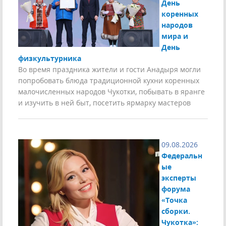
День
коренных
народов
мира и
День
физкультурника
Во время праздника жители и гости Анадыря могли
попробовать блюда традиционной кухни коренных
малочисленных народов Чукотки, побывать в яранге
и изучить в ней быт, посетить ярмарку мастеров
09.08.2026
Федеральн
ые
эксперты
форума
«Точка
сборки.
Чукотка»: