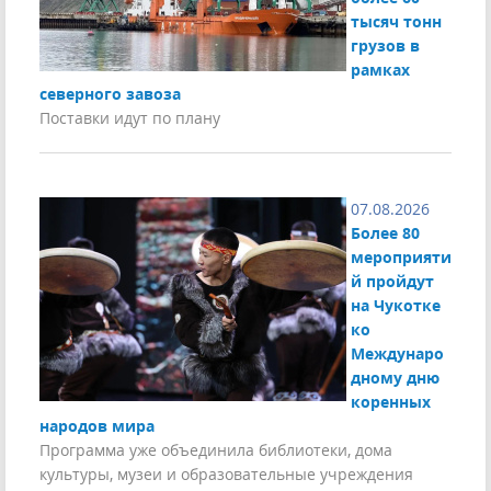
тысяч тонн
грузов в
рамках
северного завоза
Поставки идут по плану
07.08.2026
Более 80
мероприяти
й пройдут
на Чукотке
ко
Междунаро
дному дню
коренных
народов мира
Программа уже объединила библиотеки, дома
культуры, музеи и образовательные учреждения