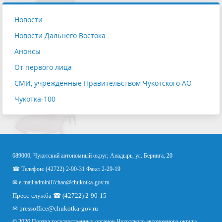
Новости
Новости Дальнего Востока
Анонсы
От первого лица
СМИ, учрежденные Правительством Чукотского АО
Чукотка-100
689000, Чукотский автономный округ, Анадырь, ул. Беринга, 20
☎ Телефон: (42722) 2-90-31 Факс: 2-29-19
✉ e-mail:
admin87chao@chukotka-gov.ru
Пресс-служба ☎ (42722) 2-90-15
✉
pressoffice
@chukotka-gov.ru
© 2026 Портал государственных органов Чукотского автономного округа