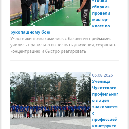
«Точка
сборки»
провели
мастер-
класс по
рукопашному бою
Участники познакомились с базовыми приёмами,
учились правильно выполнять движения, сохранять
концентрацию и быстро реагировать
05.08.2026
Ученица
Чукотского
профильног
о лицея
знакомится
с
профессией
конструкто