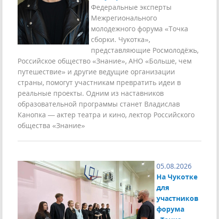
Федеральные эксперты
Межрегионального
молодежного форума «Точка
сборки. Чукотка»,
представляющие Росмолодёжь,
Российское общество «Знание», АНО «Больше, чем
путешествие» и другие ведущие организации
страны, помогут участникам превратить идеи в
реальные проекты. Одним из наставников
образовательной программы станет Владислав
Канопка — актер театра и кино, лектор Российского
общества «Знание»
05.08.2026
На Чукотке
для
участников
форума