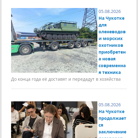
05.08.2026
На Чукотке
для
оленеводов
и морских
охотников
приобретен
а новая
современна
я техника
До конца года её доставят и передадут в хозяйства
05.08.2026
На Чукотке
продолжает
ся
заключение