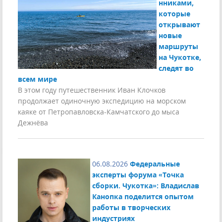
нниками,
которые
открывают
новые
маршруты
на Чукотке,
следят во
всем мире
В этом году путешественник Иван Клочков
продолжает одиночную экспедицию на морском
каяке от Петропавловска-Камчатского до мыса
Дежнёва
06.08.2026
Федеральные
эксперты форума «Точка
сборки. Чукотка»: Владислав
Канопка поделится опытом
работы в творческих
индустриях