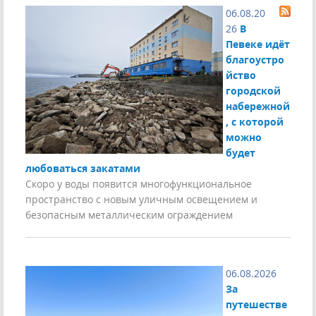
06.08.20
26
В
Певеке идёт
благоустро
йство
городской
набережной
, с которой
можно
будет
любоваться закатами
Скоро у воды появится многофункциональное
пространство с новым уличным освещением и
безопасным металлическим ограждением
06.08.2026
За
путешестве