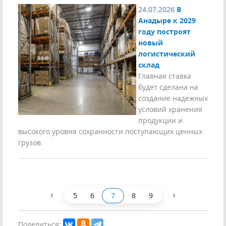
24.07.2026
В
Анадыре к 2029
году построят
новый
логистический
склад
Главная ставка
будет сделана на
создание надежных
условий хранения
продукции и
высокого уровня сохранности поступающих ценных
грузов
‹
›
5
6
7
8
9
Поделиться: