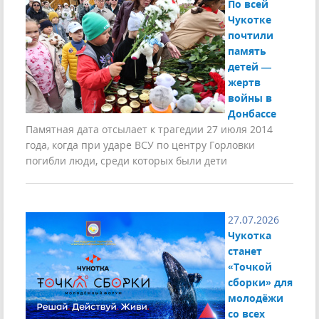
По всей
Чукотке
почтили
память
детей —
жертв
войны в
Донбассе
Памятная дата отсылает к трагедии 27 июля 2014
года, когда при ударе ВСУ по центру Горловки
погибли люди, среди которых были дети
27.07.2026
Чукотка
станет
«Точкой
сборки» для
молодёжи
со всех