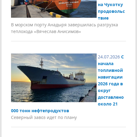
на Чукотку
продовольс
твие
В морском порту Анадыря завершилась разгрузка
теплохода «Вячеслав Анисимов»
24.07.2026
С
начала
топливной
навигации
2026 года в
округ
доставлено
около 21
000 тонн нефтепродуктов
Северный завоз идет по плану