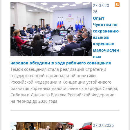
27.07.20
26
Опыт
Чукотки по
сохранению
языков
коренных
малочислен
ных
народов обсудили в ходе рабочего совещания
Темой совещания стала реализация Стратегии
государственной национальной политики
Российской Федерации и Концепции устойчивого
развития коренных малочисленных народов Севера,
Сибири и Дальнего Востока Российской Федерации
на период до 2036 года
27.07.2026