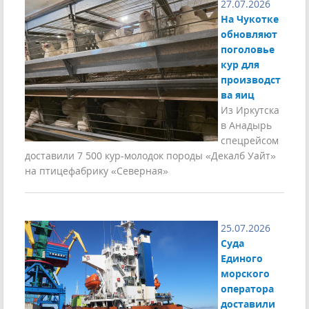
27.07.2026
На Чукотке
обновляют
поголовье
кур для
производст
ва яиц
Из Иркутска
в Анадырь
спецрейсом
доставили 7 500 кур-молодок породы «Декалб Уайт»
на птицефабрику «Северная»
25.07.2026
Суда
Единого
морского
оператора
доставили