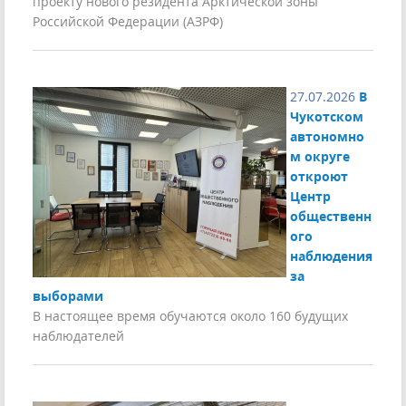
проекту нового резидента Арктической зоны
Российской Федерации (АЗРФ)
27.07.2026
В
Чукотском
автономно
м округе
откроют
Центр
общественн
ого
наблюдения
за
выборами
В настоящее время обучаются около 160 будущих
наблюдателей