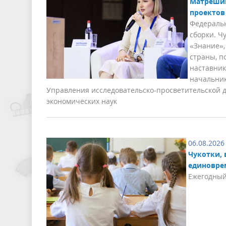
Матрешин
проектов
Федераль
сборки. Ч
«Знание»,
страны, п
наставни
начальник
Управления исследовательско-просветительской 
экономических наук
06.08.2026
Чукотки, 
единовре
Ежегодный