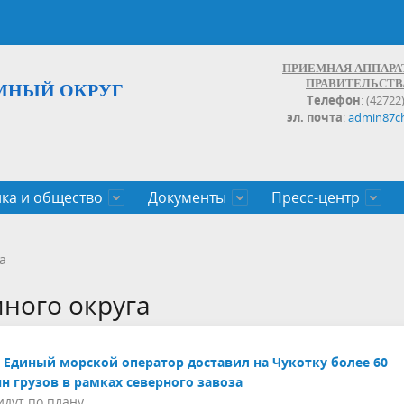
ПРИЕМНАЯ АППАРА
ПРАВИТЕЛЬСТВ
МНЫЙ ОКРУГ
Телефон
: (42722
эл. почта
:
admin87c
ка и общество
Документы
Пресс-центр
а округа
ьство
льные проекты
законов Чукотского АО
Дальнего Востока
поступления
записи и график личных
Население
Органы исполнительной влас
План социального развития ц
Документы,реестры,перечни,
Анонсы
Противодействие коррупции
Обзоры обращений
а
экономического роста
оченные
егулирующего воздействия
100
много округа
Единый морской оператор доставил на Чукотку более 60
н грузов в рамках северного завоза
идут по плану