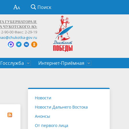
Поиск
ТА ГУБЕРНАТОРА И
А ЧУКОТСКОГО АО:
) 2-90-00 Факс: 2-29-19
hao@chukotka-gov.ru
Госслужба
Интернет-Приёмная
ти
ентров
приказы
Муниципальные образования
Федеральные органы власти
Приоритетные направления
Объявления, конкурсы, заявки
От первого лица
Профессиональное развитие
Оставить обращение (обратная связь)
государственных гражданских
Бизнесу
Новости
служащих Чукотского автономного
Новости Дальнего Востока
округа
Анонсы
От первого лица