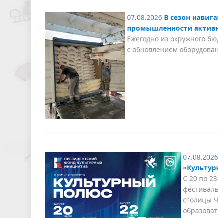
07.08.2026
В сезон нави
промышленности активн
Ежегодно из окружного бю
с обновлением оборудован
07.08.2026
«Культур
С 20 по 2
фестиваль
столицы Ч
образова