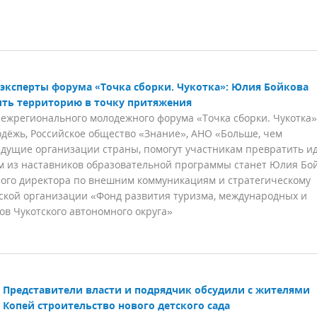
эксперты форума «Точка сборки. Чукотка»: Юлия Бойкова
ить территорию в точку притяжения
жрегионального молодежного форума «Точка сборки. Чукотка»
ёжь, Российское общество «Знание», АНО «Больше, чем
едущие организации страны, помогут участникам превратить и
м из наставников образовательной программы станет Юлия Бо
ого директора по внешним коммуникациям и стратегическому
ской организации «Фонд развития туризма, международных и
в Чукотского автономного округа»
Представители власти и подрядчик обсудили с жителями
 Копей строительство нового детского сада