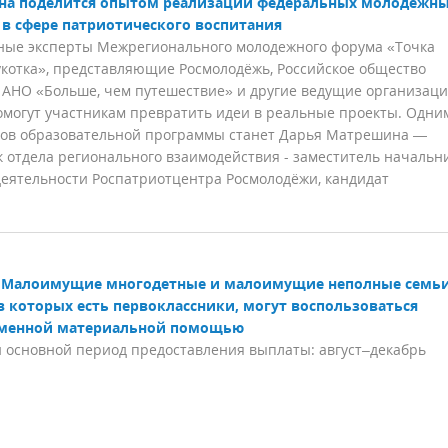
а поделится опытом реализации федеральных молодежн
 в сфере патриотического воспитания
ные эксперты Межрегионального молодежного форума «Точка
укотка», представляющие Росмолодёжь, Российское общество
 АНО «Больше, чем путешествие» и другие ведущие организац
омогут участникам превратить идеи в реальные проекты. Одни
ков образовательной программы станет Дарья Матрешина —
 отдела регионального взаимодействия - заместитель начальн
деятельности Роспатриотцентра Росмолодёжи, кандидат
Малоимущие многодетные и малоимущие неполные семь
в которых есть первоклассники, могут воспользоваться
менной материальной помощью
 основной период предоставления выплаты: август–декабрь