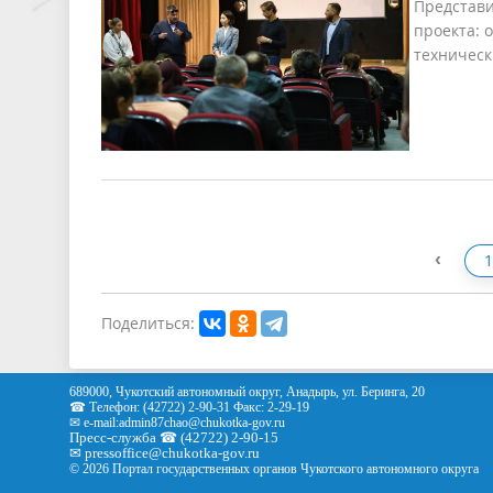
Представи
проекта: 
техническ
‹
1
Поделиться:
689000, Чукотский автономный округ, Анадырь, ул. Беринга, 20
☎ Телефон: (42722) 2-90-31 Факс: 2-29-19
✉ e-mail:
admin87chao@chukotka-gov.ru
Пресс-служба ☎ (42722) 2-90-15
✉
pressoffice
@chukotka-gov.ru
© 2026 Портал государственных органов Чукотского автономного округа