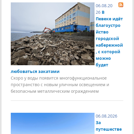
06.08.20
26
В
Певеке идёт
благоустро
йство
городской
набережной
, с которой
можно
будет
любоваться закатами
Скоро у воды появится многофункциональное
пространство с новым уличным освещением и
безопасным металлическим ограждением
06.08.2026
За
путешестве