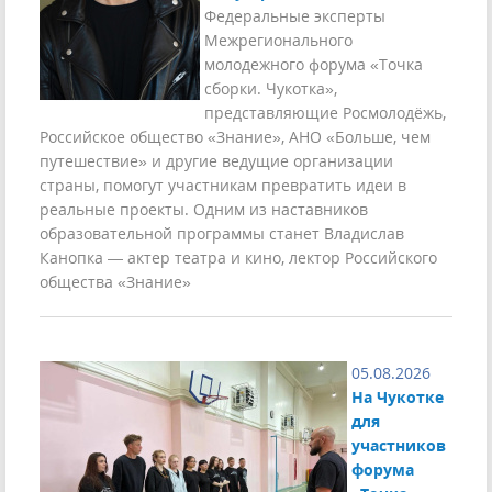
Федеральные эксперты
Межрегионального
молодежного форума «Точка
сборки. Чукотка»,
представляющие Росмолодёжь,
Российское общество «Знание», АНО «Больше, чем
путешествие» и другие ведущие организации
страны, помогут участникам превратить идеи в
реальные проекты. Одним из наставников
образовательной программы станет Владислав
Канопка — актер театра и кино, лектор Российского
общества «Знание»
05.08.2026
На Чукотке
для
участников
форума