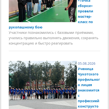
«Точка
сборки»
провели
мастер-
класс по
рукопашному бою
Участники познакомились с базовыми приёмами,
учились правильно выполнять движения, сохранять
концентрацию и быстро реагировать
05.08.2026
Ученица
Чукотского
профильног
о лицея
знакомится
с
профессией
конструкто