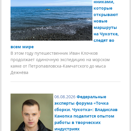
нниками,
которые
открывают
новые
маршруты
на Чукотке,
следят во
всем мире
В этом году путешественник Иван Клочков
продолжает одиночную экспедицию на морском
каяке от Петропавловска-Камчатского до мыса
Дежнёва
06.08.2026
Федеральные
эксперты форума «Точка
сборки. Чукотка»: Владислав
Канопка поделится опытом
работы в творческих
индустриях