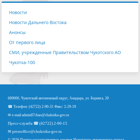
Новости
Новости Дальнего Востока
Анонсы
От первого лица
СМИ, учрежденные Правительством Чукотского АО
Чукотка-100
689000, Чукотский автономный округ, Анадырь, ул. Беринга, 20
☎ Телефон: (42722) 2-90-31 Факс: 2-29-19
✉ e-mail:
admin87chao@chukotka-gov.ru
Пресс-служба ☎ (42722) 2-90-15
✉
pressoffice
@chukotka-gov.ru
© 2026 Портал государственных органов Чукотского автономного округа