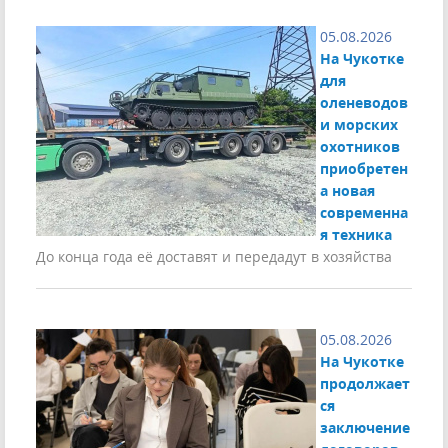
05.08.2026
На Чукотке
для
оленеводов
и морских
охотников
приобретен
а новая
современна
я техника
До конца года её доставят и передадут в хозяйства
05.08.2026
На Чукотке
продолжает
ся
заключение