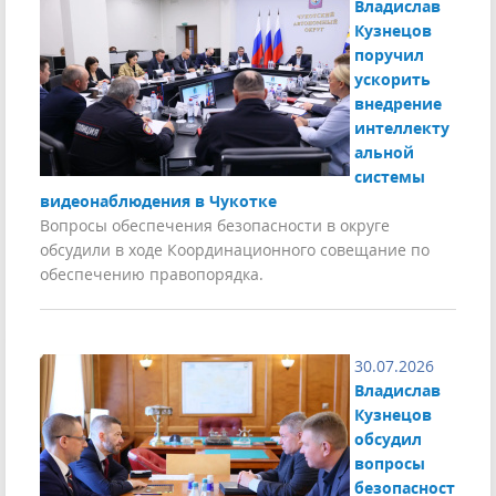
Владислав
Кузнецов
поручил
ускорить
внедрение
интеллекту
альной
системы
видеонаблюдения в Чукотке
Вопросы обеспечения безопасности в округе
обсудили в ходе Координационного совещание по
обеспечению правопорядка.
30.07.2026
Владислав
Кузнецов
обсудил
вопросы
безопасност