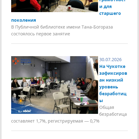
и для
старшего
поколения
В Публичной библиотеке имени Тана-Богораза
состоялось первое занятие
30.07.2026
На Чукотке
зафиксиров
ан низкий
уровень
безработиц
ы
Общая
безработица
составляет 1,7%, регистрируемая — 0,7%