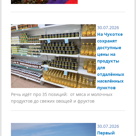
30.07.2026
На Чукотке
сохранят
доступные
цены на
продукты
для
отдалённых
населённых
пунктов
Речь идёт про 35 позиций: от мяса и молочных
продуктов до свежих овощей и фруктов
30.07.2026
Первый