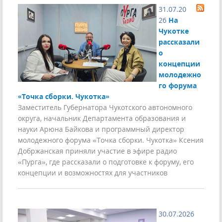
31.07.20
26
На
Чукотке
рассказали
о
концепции
молодежно
го форума
«Точка сборки. Чукотка»
Заместитель Губернатора Чукотского автономного
округа, начальник Департамента образования и
науки Арюна Байкова и программный директор
молодежного форума «Точка сборки. Чукотка» Ксения
Добржанская приняли участие в эфире радио
«Пурга», где рассказали о подготовке к форуму, его
концепции и возможностях для участников
30.07.2026