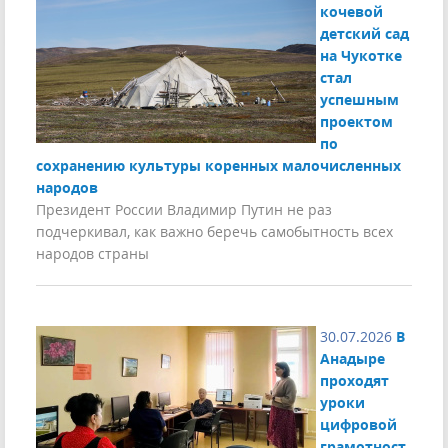
кочевой
детский сад
на Чукотке
стал
успешным
проектом
по
сохранению культуры коренных малочисленных
народов
Президент России Владимир Путин не раз
подчеркивал, как важно беречь самобытность всех
народов страны
30.07.2026
В
Анадыре
проходят
уроки
цифровой
грамотност