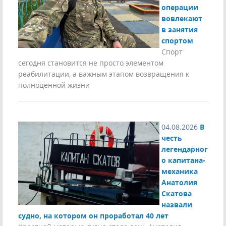
операции
вовлекают
в занятия
спортом
Спорт
сегодня становится не просто элементом
реабилитации, а важным этапом возвращения к
полноценной жизни
04.08.2026
В
честь
легендарног
о капитана-
механика
Анатолия
Скатова
назвали
судно, на котором он проработал 40 лет