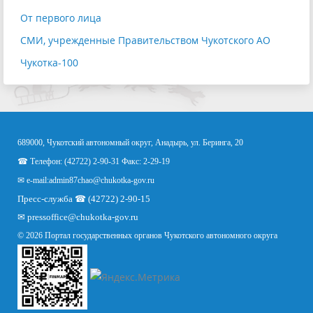
От первого лица
СМИ, учрежденные Правительством Чукотского АО
Чукотка-100
689000, Чукотский автономный округ, Анадырь, ул. Беринга, 20
☎ Телефон: (42722) 2-90-31 Факс: 2-29-19
✉ e-mail:
admin87chao@chukotka-gov.ru
Пресс-служба ☎ (42722) 2-90-15
✉
pressoffice
@chukotka-gov.ru
© 2026 Портал государственных органов Чукотского автономного округа