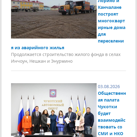
Лорино и
Канчалане
построят
многокварт
ирные дома
для
переселени
я из аварийного жилья
Продолжается строительство жилого фонда в селах
Инчоун, Нешкан и Энурмино
03.08.2026
Общественн
ая палата
Чукотки
будет
взаимодейс
твовать со
СМИ и НКО