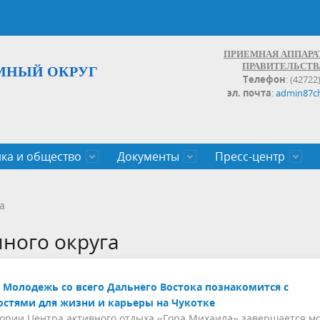
ПРИЕМНАЯ АППАРА
ПРАВИТЕЛЬСТВ
МНЫЙ ОКРУГ
Телефон
: (42722
эл. почта
:
admin87c
ка и общество
Документы
Пресс-центр
а округа
ьство
льные проекты
законов Чукотского АО
Дальнего Востока
поступления
записи и график личных
Население
Органы исполнительной влас
План социального развития ц
Документы,реестры,перечни,
Анонсы
Противодействие коррупции
Обзоры обращений
а
экономического роста
оченные
егулирующего воздействия
100
много округа
Молодежь со всего Дальнего Востока познакомится с
стями для жизни и карьеры на Чукотке
ории Центра активного отдыха «Гора Михаила» завершается м