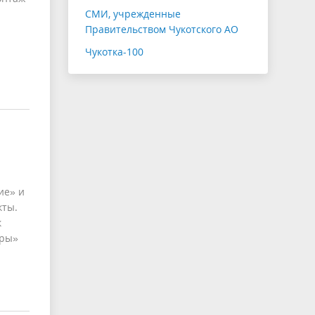
СМИ, учрежденные
Правительством Чукотского АО
Чукотка-100
ие» и
кты.
к
уры»