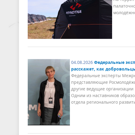
палаточно
молодёжно
04.08.2026
Федеральные эксп
расскажет, как добровольц
Федеральные эксперты Межрег
представляющие Росмолодёжь,
другие ведущие организации 
Одним из наставников образ
отдела регионального развит