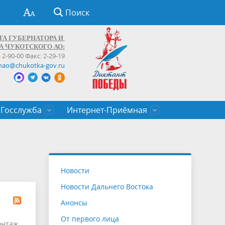
Поиск
ТА ГУБЕРНАТОРА И
А ЧУКОТСКОГО АО:
) 2-90-00 Факс: 2-29-19
hao@chukotka-gov.ru
Госслужба
Интернет-Приёмная
ти
ентров
приказы
Муниципальные образования
Федеральные органы власти
Приоритетные направления
Объявления, конкурсы, заявки
От первого лица
Профессиональное развитие
Оставить обращение (обратная связь)
государственных гражданских
Бизнесу
Новости
служащих Чукотского автономного
Новости Дальнего Востока
округа
Анонсы
От первого лица
онтаж