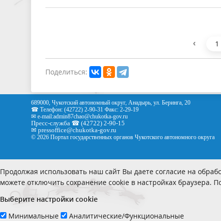
‹
1
Поделиться:
689000, Чукотский автономный округ, Анадырь, ул. Беринга, 20
☎ Телефон: (42722) 2-90-31 Факс: 2-29-19
✉ e-mail:
admin87chao@chukotka-gov.ru
Пресс-служба ☎ (42722) 2-90-15
✉
pressoffice
@chukotka-gov.ru
© 2026 Портал государственных органов Чукотского автономного округа
Продолжая использовать наш сайт Вы даете согласие на обрабо
можете отключить сохранение cookie в настройках браузера. 
Выберите настройки cookie
Минимальные
Аналитические/Функциональные