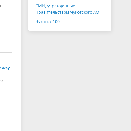
м
СМИ, учрежденные
Правительством Чукотского АО
Чукотка-100
окажут
но