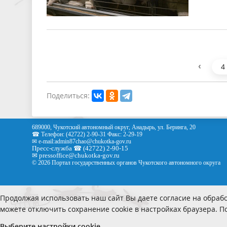
‹
4
Поделиться:
689000, Чукотский автономный округ, Анадырь, ул. Беринга, 20
☎ Телефон: (42722) 2-90-31 Факс: 2-29-19
✉ e-mail:
admin87chao@chukotka-gov.ru
Пресс-служба ☎ (42722) 2-90-15
✉
pressoffice
@chukotka-gov.ru
© 2026 Портал государственных органов Чукотского автономного округа
Продолжая использовать наш сайт Вы даете согласие на обрабо
можете отключить сохранение cookie в настройках браузера. 
Выберите настройки cookie