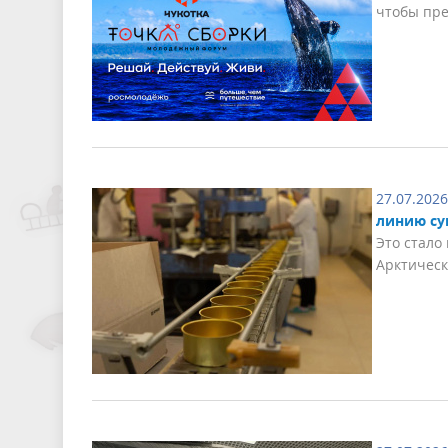
чтобы пре
27.07.2026
линию су
Это стало
Арктическ