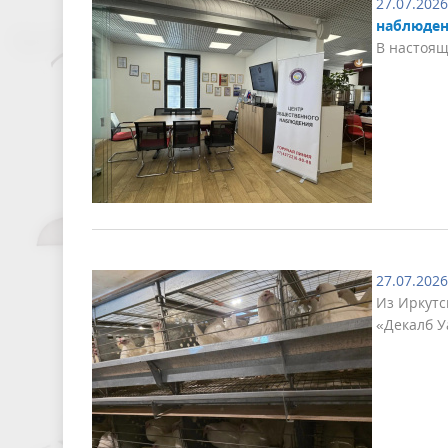
27.07.2026
наблюден
В настоящ
27.07.2026
Из Иркутс
«Декалб У