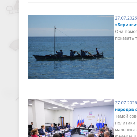
27.07.2026
«Беринги
Она помог
показать 
27.07.2026
народов 
Темой сов
политики 
малочисле
Федерации