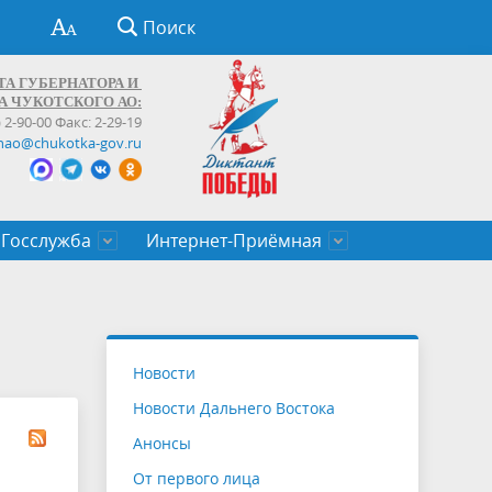
Поиск
ТА ГУБЕРНАТОРА И
А ЧУКОТСКОГО АО:
) 2-90-00 Факс: 2-29-19
hao@chukotka-gov.ru
Госслужба
Интернет-Приёмная
ти
ентров
приказы
Муниципальные образования
Федеральные органы власти
Приоритетные направления
Объявления, конкурсы, заявки
От первого лица
Профессиональное развитие
Оставить обращение (обратная связь)
государственных гражданских
Бизнесу
Новости
служащих Чукотского автономного
Новости Дальнего Востока
округа
Анонсы
От первого лица