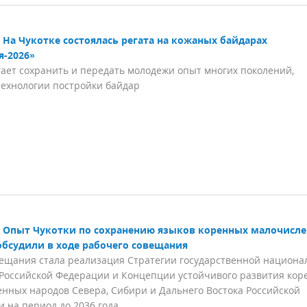
На Чукотке состоялась регата на кожаных байдарах
я-2026»
ает сохранить и передать молодежи опыт многих поколений,
технологии постройки байдар
Опыт Чукотки по сохранению языков коренных малочисл
обсудили в ходе рабочего совещания
ещания стала реализация Стратегии государственной национа
Российской Федерации и Концепции устойчивого развития кор
нных народов Севера, Сибири и Дальнего Востока Российской
 на период до 2036 года