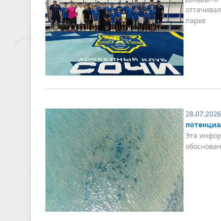
оттачивал
парке
28.07.2026
потенциа
Эта инфор
обоснован