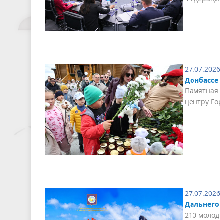
27.07.2026
Донбассе
Памятная 
центру Го
27.07.2026
Дальнего
210 молод