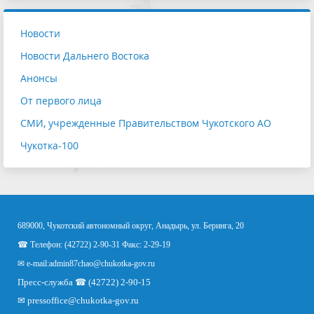
Новости
Новости Дальнего Востока
Анонсы
От первого лица
СМИ, учрежденные Правительством Чукотского АО
Чукотка-100
689000, Чукотский автономный округ, Анадырь, ул. Беринга, 20
☎ Телефон: (42722) 2-90-31 Факс: 2-29-19
✉ e-mail:
admin87chao@chukotka-gov.ru
Пресс-служба ☎ (42722) 2-90-15
✉
pressoffice
@chukotka-gov.ru