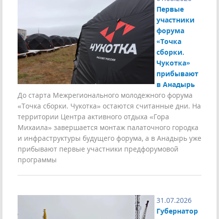
Первые
участники
форума
«Точка
сборки.
Чукотка»
прибывают
в Анадырь
До старта Межрегионального молодежного форума
«Точка сборки. Чукотка» остаются считанные дни. На
территории Центра активного отдыха «Гора
Михаила» завершается монтаж палаточного городка
и инфраструктуры будущего форума, а в Анадырь уже
прибывают первые участники предфорумовой
программы
31.07.2026
Губернатор