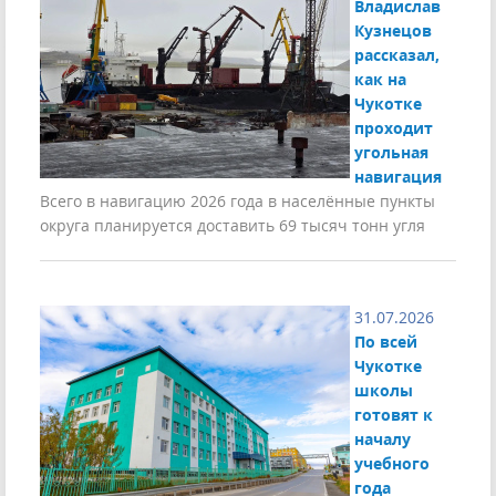
Владислав
Кузнецов
рассказал,
как на
Чукотке
проходит
угольная
навигация
Всего в навигацию 2026 года в населённые пункты
округа планируется доставить 69 тысяч тонн угля
31.07.2026
По всей
Чукотке
школы
готовят к
началу
учебного
года