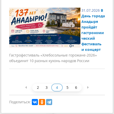
31.07.2026
В
День города
Анадыря
пройдёт
гастрономи
ческий
фестиваль
и концерт
Гастрофестиваль «Хлебосольные горожане-2026»
объединит 10 разных кухонь народов России
‹
›
2
3
4
5
6
Поделиться: