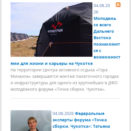
04.08.20
26
Молодежь
со всего
Дальнего
Востока
познакомит
ся с
возможност
ями для жизни и карьеры на Чукотке
На территории Центра активного отдыха «Гора
Михаила» завершается монтаж палаточного городка
и инфраструктуры для одного из крупнейших в ДФО
молодёжного форума «Точка сборки. Чукотка».
04.08.2026
Федеральные
эксперты форума «Точка
сборки. Чукотка»: Татьяна