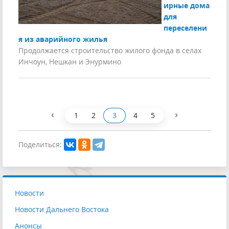
ирные дома
для
переселени
я из аварийного жилья
Продолжается строительство жилого фонда в селах
Инчоун, Нешкан и Энурмино
‹
›
1
2
3
4
5
Поделиться:
Новости
Новости Дальнего Востока
Анонсы