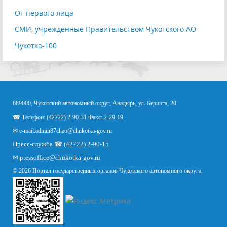
От первого лица
СМИ, учрежденные Правительством Чукотского АО
Чукотка-100
689000, Чукотский автономный округ, Анадырь, ул. Беринга, 20
☎ Телефон: (42722) 2-90-31 Факс: 2-29-19
✉ e-mail:
admin87chao@chukotka-gov.ru
Пресс-служба ☎ (42722) 2-90-15
✉
pressoffice
@chukotka-gov.ru
© 2026 Портал государственных органов Чукотского автономного округа