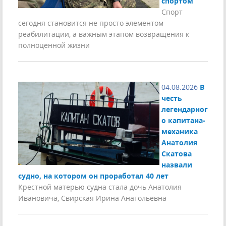
спортом
Спорт
сегодня становится не просто элементом
реабилитации, а важным этапом возвращения к
полноценной жизни
04.08.2026
В
честь
легендарног
о капитана-
механика
Анатолия
Скатова
назвали
судно, на котором он проработал 40 лет
Крестной матерью судна стала дочь Анатолия
Ивановича, Свирская Ирина Анатольевна