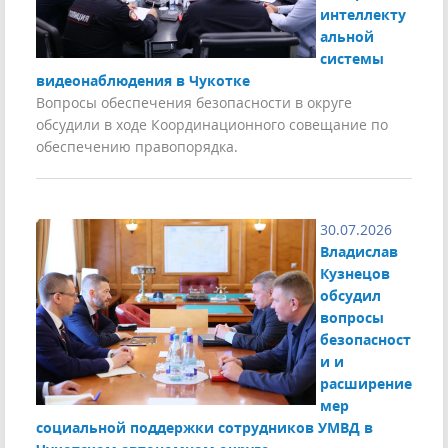
интеллекту
альной
системы
видеонаблюдения в Чукотке
Вопросы обеспечения безопасности в округе
обсудили в ходе Координационного совещание по
обеспечению правопорядка.
30.07.2026
Владислав
Кузнецов
обсудил
вопросы
безопасност
и и
расширение
мер
социальной поддержки сотрудников УМВД в