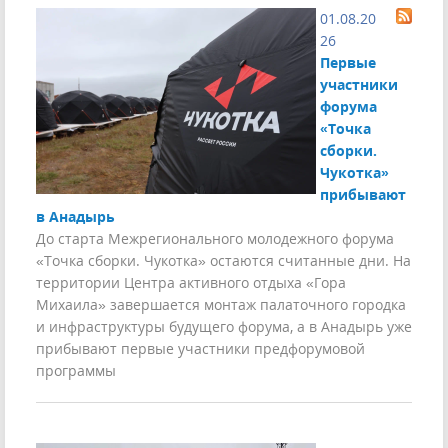
01.08.20
26
Первые
участники
форума
«Точка
сборки.
Чукотка»
прибывают
в Анадырь
До старта Межрегионального молодежного форума
«Точка сборки. Чукотка» остаются считанные дни. На
территории Центра активного отдыха «Гора
Михаила» завершается монтаж палаточного городка
и инфраструктуры будущего форума, а в Анадырь уже
прибывают первые участники предфорумовой
программы