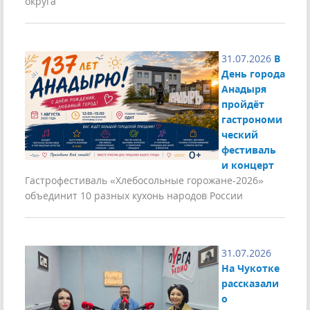
округа
31.07.2026
В
День города
Анадыря
пройдёт
гастрономи
ческий
фестиваль
и концерт
Гастрофестиваль «Хлебосольные горожане-2026»
объединит 10 разных кухонь народов России
31.07.2026
На Чукотке
рассказали
о