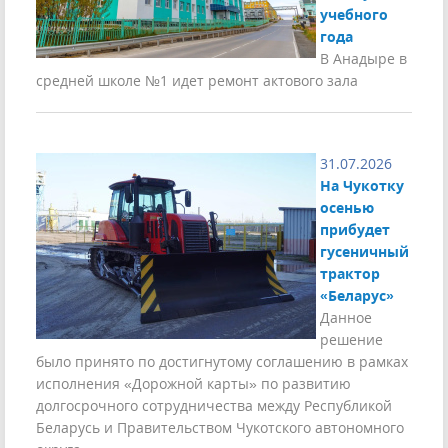
учебного
года
В Анадыре в
средней школе №1 идет ремонт актового зала
31.07.2026
На Чукотку
осенью
прибудет
гусеничный
трактор
«Беларус»
Данное
решение
было принято по достигнутому соглашению в рамках
исполнения «Дорожной карты» по развитию
долгосрочного сотрудничества между Республикой
Беларусь и Правительством Чукотского автономного