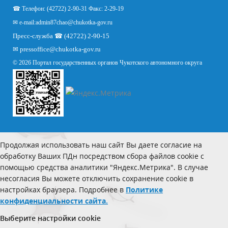
☎ Телефон: (42722) 2-90-31 Факс: 2-29-19
✉ e-mail:
admin87chao@chukotka-gov.ru
Пресс-служба ☎ (42722) 2-90-15
✉
pressoffice
@chukotka-gov.ru
© 2026 Портал государственных органов Чукотского автономного округа
Продолжая использовать наш сайт Вы даете согласие на
обработку Ваших ПДн посредством сбора файлов cookie с
помощью средства аналитики "Яндекс.Метрика". В случае
несогласия Вы можете отключить сохранение cookie в
настройках браузера. Подробнее в
Политике
конфиденциальности сайта.
Выберите настройки cookie