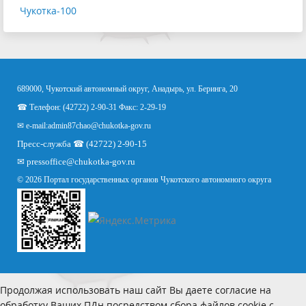
Чукотка-100
689000, Чукотский автономный округ, Анадырь, ул. Беринга, 20
☎ Телефон: (42722) 2-90-31 Факс: 2-29-19
✉ e-mail:
admin87chao@chukotka-gov.ru
Пресс-служба ☎ (42722) 2-90-15
✉
pressoffice
@chukotka-gov.ru
© 2026 Портал государственных органов Чукотского автономного округа
Продолжая использовать наш сайт Вы даете согласие на
обработку Ваших ПДн посредством сбора файлов cookie с