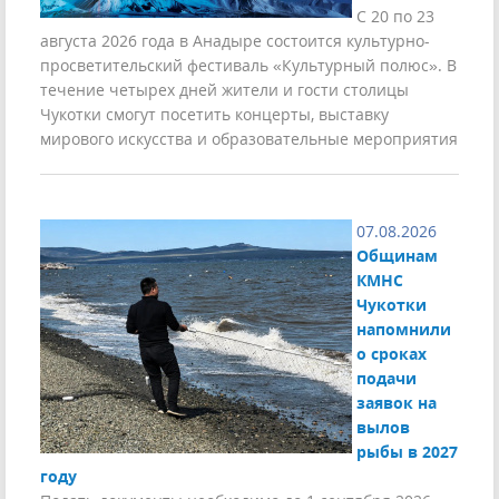
С 20 по 23
августа 2026 года в Анадыре состоится культурно-
просветительский фестиваль «Культурный полюс». В
течение четырех дней жители и гости столицы
Чукотки смогут посетить концерты, выставку
мирового искусства и образовательные мероприятия
07.08.2026
Общинам
КМНС
Чукотки
напомнили
о сроках
подачи
заявок на
вылов
рыбы в 2027
году