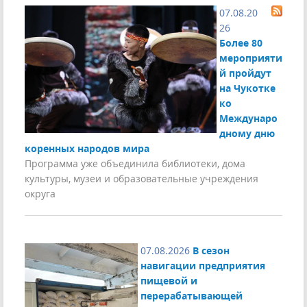
07.08.20
26
Более 80
мероприяти
й пройдут
на Чукотке
ко
Междунаро
дному дню
коренных народов мира
Программа уже объединила библиотеки, дома
культуры, музеи и образовательные учреждения
округа
07.08.2026
В сезон
навигации предприятия
пищевой и
перерабатывающей