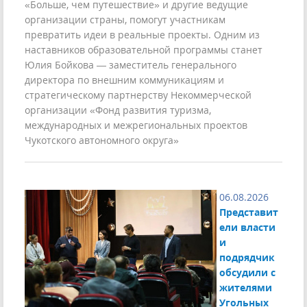
«Больше, чем путешествие» и другие ведущие
организации страны, помогут участникам
превратить идеи в реальные проекты. Одним из
наставников образовательной программы станет
Юлия Бойкова — заместитель генерального
директора по внешним коммуникациям и
стратегическому партнерству Некоммерческой
организации «Фонд развития туризма,
международных и межрегиональных проектов
Чукотского автономного округа»
06.08.2026
Представит
ели власти
и
подрядчик
обсудили с
жителями
Угольных