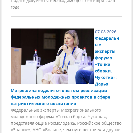
Подать документы необходимо до 1 сентября 2026
года
07.08.2026
Федеральн
ые
эксперты
форума
«Точка
сборки.
Чукотка»:
Дарья
Матрешина поделится опытом реализации
федеральных молодежных проектов в сфере
патриотического воспитания
Федеральные эксперты Межрегионального
молодежного форума «Точка сборки. Чукотка»,
представляющие Росмолодёжь, Российское общество
«Знание», АНО «Больше, чем путешествие» и другие