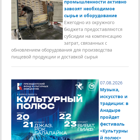
промышленности активно
завозят необходимое
сырье и оборудование
Ежегодно из окружного
бюджета предоставляются
субсидии на компенсацию
затрат, связанных с
обновлением оборудования для производства
пищевой продукции и доставкой сырья
07.08.2026
Музыка,
искусство и
традиции: в
Анадыре
пройдет
фестиваль
«Культурны
й полюс»