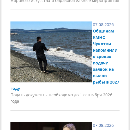
мирового искусства и образовательные мероприятия
07.08.2026
Общинам
КМНС
Чукотки
напомнили
о сроках
подачи
заявок на
вылов
рыбы в 2027
году
Подать документы необходимо до 1 сентября 2026
года
07.08.2026