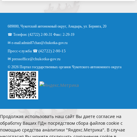
689000, Чукотский автономный округ, Анадырь, ул. Беринга, 20
☎ Телефон: (42722) 2-90-31 Факс: 2-29-19
✉ e-mail:
admin87chao@chukotka-gov.ru
Пресс-служба ☎ (42722) 2-90-15
✉
pressoffice
@chukotka-gov.ru
© 2026 Портал государственных органов Чукотского автономного округа
Продолжая использовать наш сайт Вы даете согласие на
обработку Ваших ПДн посредством сбора файлов cookie с
помощью средства аналитики "Яндекс.Метрика". В случае
несогласия Вы можете отключить сохранение cookie в