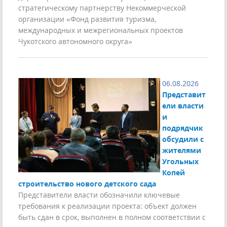
стратегическому партнерству Некоммерческой
организации «Фонд развития туризма,
международных и межрегиональных проектов
Чукотского автономного округа»
06.08.2026
Представит
ели власти
и
подрядчик
обсудили с
жителями
Угольных
Копей
строительство нового детского сада
Представители власти обозначили ключевые
требования к реализации проекта: объект должен
быть сдан в срок, выполнен в полном соответствии с