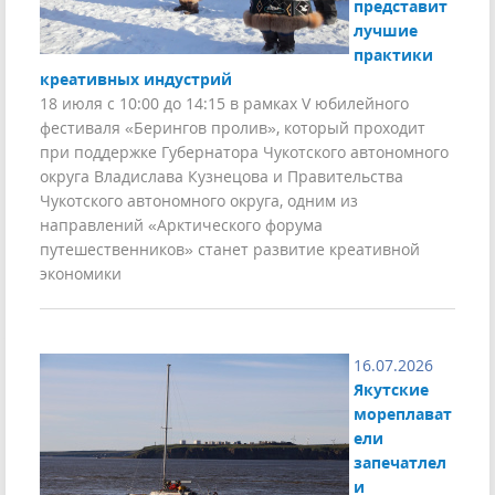
представит
лучшие
практики
креативных индустрий
18 июля с 10:00 до 14:15 в рамках V юбилейного
фестиваля «Берингов пролив», который проходит
при поддержке Губернатора Чукотского автономного
округа Владислава Кузнецова и Правительства
Чукотского автономного округа, одним из
направлений «Арктического форума
путешественников» станет развитие креативной
экономики
16.07.2026
Якутские
мореплават
ели
запечатлел
и