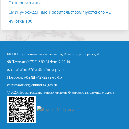
От первого лица
СМИ, учрежденные Правительством Чукотского АО
Чукотка-100
689000, Чукотский автономный округ, Анадырь, ул. Беринга, 20
☎ Телефон: (42722) 2-90-31 Факс: 2-29-19
✉ e-mail:
admin87chao@chukotka-gov.ru
Пресс-служба ☎ (42722) 2-90-15
✉
pressoffice
@chukotka-gov.ru
© 2026 Портал государственных органов Чукотского автономного округа