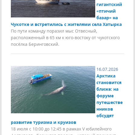
гигантский
«птичий
базар» на
Чукотке и встретились с жителями села Хатырка
По пути команду поразил мыс Отвесный,
расположенный в 65 км к юго-востоку от чукотского
посёлка Беринговский.
16.07.2026
Арктика
становится
ближе: на
форуме
путешестве
нников
обсудят
развитие туризма и круизов
18 июля с 10:00 до 12:45 в рамках V юбилейного