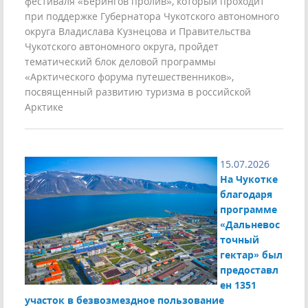
фестиваля «Берингов пролив», который проходит
при поддержке Губернатора Чукотского автономного
округа Владислава Кузнецова и Правительства
Чукотского автономного округа, пройдет
тематический блок деловой программы
«Арктического форума путешественников»,
посвященный развитию туризма в российской
Арктике
15.07.2026
На Чукотке
благодаря
программе
«Дальневос
точный
гектар» был
предоставл
ен 1351
участок в безвозмездное пользование