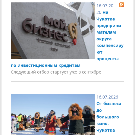
16.07.20
26
На
Чукотке
предприни
мателям
округа
компенсиру
ют
проценты
по инвестиционным кредитам
Следующий отбор стартует уже в сентябре
16.07.2026
От бизнеса
до
большого
кино:
Чукотка