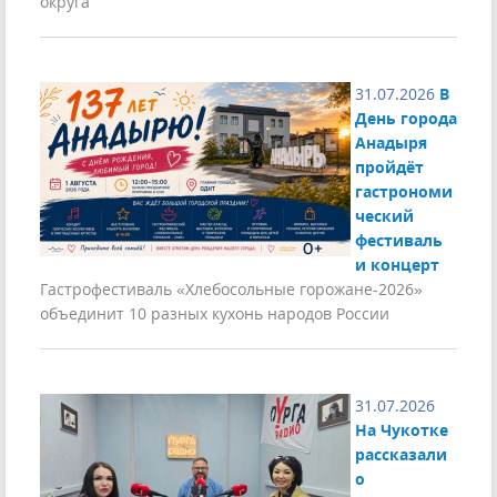
округа
31.07.2026
В
День города
Анадыря
пройдёт
гастрономи
ческий
фестиваль
и концерт
Гастрофестиваль «Хлебосольные горожане-2026»
объединит 10 разных кухонь народов России
31.07.2026
На Чукотке
рассказали
о