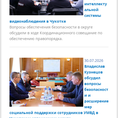
интеллекту
альной
системы
видеонаблюдения в Чукотке
Вопросы обеспечения безопасности в округе
обсудили в ходе Координационного совещание по
обеспечению правопорядка.
30.07.2026
Владислав
Кузнецов
обсудил
вопросы
безопасност
и и
расширение
мер
социальной поддержки сотрудников УМВД в