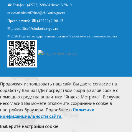
☎ Телефон: (42722) 2-90-31 Факс: 2-29-19
✉ e-mail:
admin87chao@chukotka-gov.ru
Пресс-служба ☎ (42722) 2-90-15
✉
pressoffice
@chukotka-gov.ru
© 2026 Портал государственных органов Чукотского автономного округа
Продолжая использовать наш сайт Вы даете согласие на
обработку Ваших ПДн посредством сбора файлов cookie с
помощью средства аналитики "Яндекс.Метрика". В случае
несогласия Вы можете отключить сохранение cookie в
настройках браузера. Подробнее в
Политике
конфиденциальности сайта.
Выберите настройки cookie