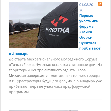
01.08.20
26
Первые
участники
форума
«Точка
сборки.
Чукотка»
прибывают
в Анадырь
До старта Межрегионального молодежного форума
«Точка сборки. Чукотка» остаются считанные дни. На
территории Центра активного отдыха «Гора
Михаила» завершается монтаж палаточного городка
и инфраструктуры будущего форума, а в Анадырь уже
прибывают первые участники предфорумовой
программы