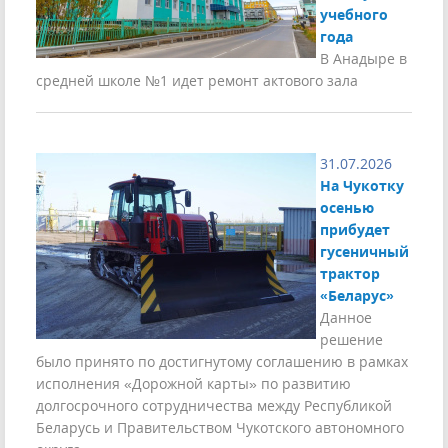
учебного
года
В Анадыре в
средней школе №1 идет ремонт актового зала
31.07.2026
На Чукотку
осенью
прибудет
гусеничный
трактор
«Беларус»
Данное
решение
было принято по достигнутому соглашению в рамках
исполнения «Дорожной карты» по развитию
долгосрочного сотрудничества между Республикой
Беларусь и Правительством Чукотского автономного