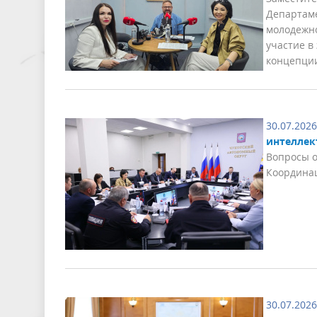
Департаме
молодежно
участие в
концепции
30.07.2026
интеллек
Вопросы о
Координа
30.07.2026