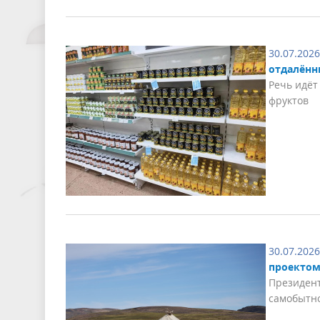
30.07.2026
отдалённ
Речь идёт
фруктов
30.07.2026
проектом
Президент
самобытно