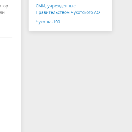
ктор
СМИ, учрежденные
яли
Правительством Чукотского АО
Чукотка-100