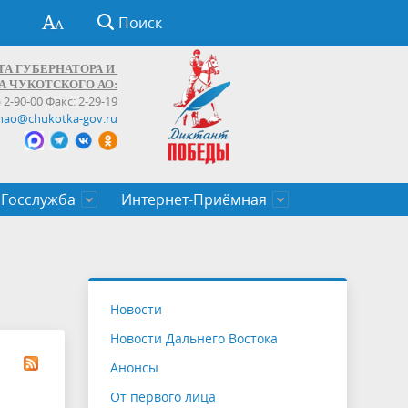
Поиск
ТА ГУБЕРНАТОРА И
А ЧУКОТСКОГО АО:
) 2-90-00 Факс: 2-29-19
hao@chukotka-gov.ru
Госслужба
Интернет-Приёмная
ти
ентров
приказы
Муниципальные образования
Федеральные органы власти
Приоритетные направления
Объявления, конкурсы, заявки
От первого лица
Профессиональное развитие
Оставить обращение (обратная связь)
государственных гражданских
Бизнесу
Новости
служащих Чукотского автономного
Новости Дальнего Востока
округа
Анонсы
От первого лица