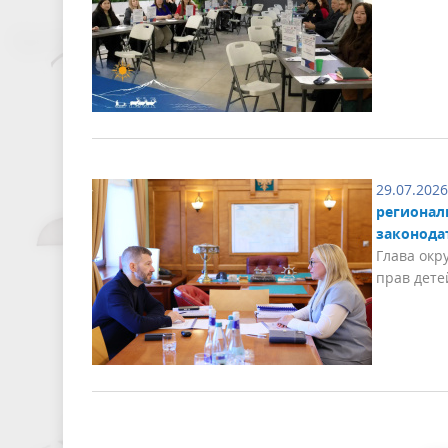
29.07.2026
регионал
законода
Глава окр
прав дете