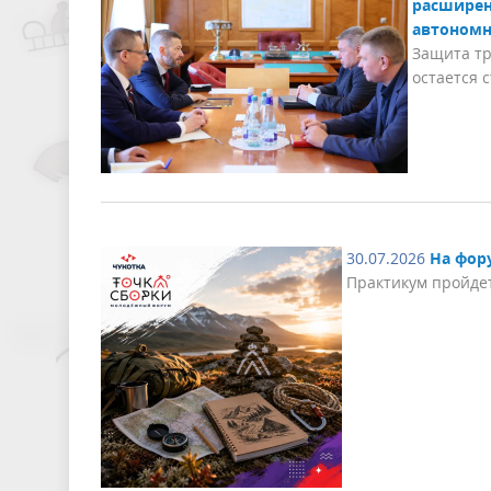
расширен
автономн
Защита тр
остается 
30.07.2026
На фор
Практикум пройде