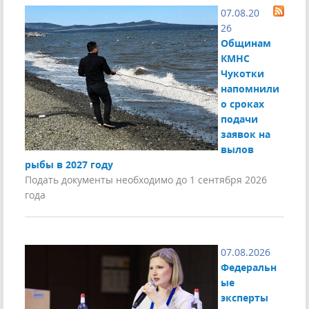
07.08.20
26
Общинам
КМНС
Чукотки
напомнили
о сроках
подачи
заявок на
вылов
рыбы в 2027 году
Подать документы необходимо до 1 сентября 2026
года
07.08.2026
Федеральн
ые
эксперты