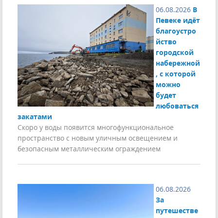
06.08.2026
В
Певеке идёт
благоустро
йство
городской
набережной
, с которой
можно
будет
любоваться
закатами
Скоро у воды появится многофункциональное
пространство с новым уличным освещением и
безопасным металлическим ограждением
06.08.2026
За
путешестве