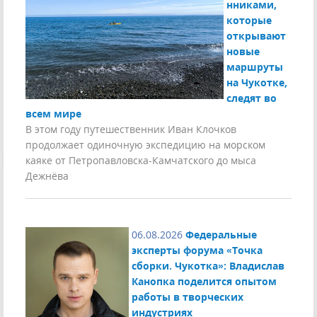
нниками,
которые
открывают
новые
маршруты
на Чукотке,
следят во
всем мире
В этом году путешественник Иван Клочков
продолжает одиночную экспедицию на морском
каяке от Петропавловска-Камчатского до мыса
Дежнёва
06.08.2026
Федеральные
эксперты форума «Точка
сборки. Чукотка»: Владислав
Канопка поделится опытом
работы в творческих
индустриях