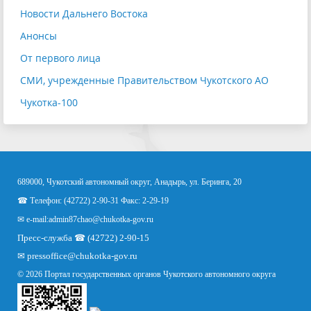
Новости Дальнего Востока
Анонсы
От первого лица
СМИ, учрежденные Правительством Чукотского АО
Чукотка-100
689000, Чукотский автономный округ, Анадырь, ул. Беринга, 20
☎ Телефон: (42722) 2-90-31 Факс: 2-29-19
✉ e-mail:
admin87chao@chukotka-gov.ru
Пресс-служба ☎ (42722) 2-90-15
✉
pressoffice
@chukotka-gov.ru
© 2026 Портал государственных органов Чукотского автономного округа