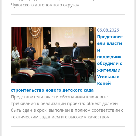
Чукотского автономного округа»
06.08.2026
Представит
ели власти
и
подрядчик
обсудили с
жителями
Угольных
Копей
строительство нового детского сада
Представители власти обозначили ключевые
требования к реализации проекта: объект должен
быть сдан в срок, выполнен в полном соответствии с
техническим заданием и с высоким качеством