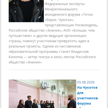
Федеральные эксперты
Межрегионального
молодежного форума «Точка
сборки. Чукотка»,
представляющие Росмолодёжь,
Российское общество «Знание», АНО «Больше, чем
путешествие» и другие ведущие организации
страны, помогут участникам превратить идеи в
реальные проекты. Одним из наставников
образовательной программы станет Владислав
Канопка — актер театра и кино, лектор Российского
общества «Знание»
05.08.2026
На Чукотке
для
участников
форума