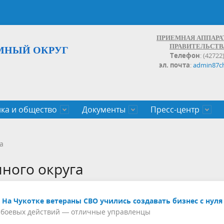
ПРИЕМНАЯ АППАРА
ПРАВИТЕЛЬСТВ
МНЫЙ ОКРУГ
Телефон
: (42722
эл. почта
:
admin87c
ка и общество
Документы
Пресс-центр
а округа
ьство
льные проекты
законов Чукотского АО
Дальнего Востока
поступления
записи и график личных
Население
Органы исполнительной влас
План социального развития ц
Документы,реестры,перечни,
Анонсы
Противодействие коррупции
Обзоры обращений
а
экономического роста
оченные
егулирующего воздействия
100
много округа
На Чукотке ветераны СВО учились создавать бизнес с нуля
 боевых действий — отличные управленцы