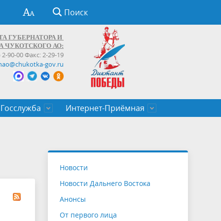
Поиск
ТА ГУБЕРНАТОРА И
А ЧУКОТСКОГО АО:
) 2-90-00 Факс: 2-29-19
hao@chukotka-gov.ru
Госслужба
Интернет-Приёмная
ти
ентров
приказы
Муниципальные образования
Федеральные органы власти
Приоритетные направления
Объявления, конкурсы, заявки
От первого лица
Профессиональное развитие
Оставить обращение (обратная связь)
государственных гражданских
Бизнесу
Новости
служащих Чукотского автономного
Новости Дальнего Востока
округа
Анонсы
От первого лица