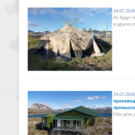
29.07.2026
Их будут 
и других 
29.07.2026
производ
промысл
Оба цеха 