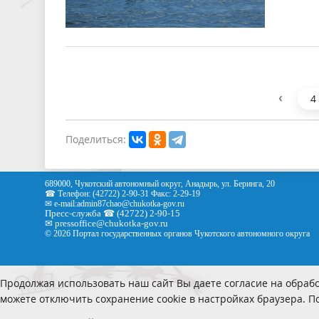
‹
4
Поделиться:
689000, Чукотский автономный округ, Анадырь, ул. Беринга, 20
☎ Телефон: (42722) 2-90-31 Факс: 2-29-19
✉ e-mail:
admin87chao@chukotka-gov.ru
Пресс-служба ☎ (42722) 2-90-15
✉
pressoffice
@chukotka-gov.ru
© 2026 Портал государственных органов Чукотского автономного округа
Продолжая использовать наш сайт Вы даете согласие на обрабо
можете отключить сохранение cookie в настройках браузера. 