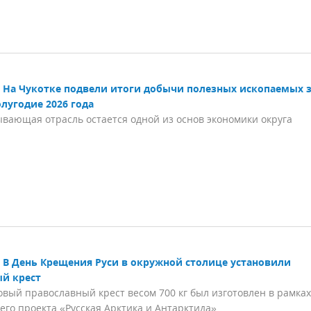
На Чукотке подвели итоги добычи полезных ископаемых 
лугодие 2026 года
вающая отрасль остается одной из основ экономики округа
В День Крещения Руси в окружной столице установили
й крест
вый православный крест весом 700 кг был изготовлен в рамках
го проекта «Русская Арктика и Антарктида»