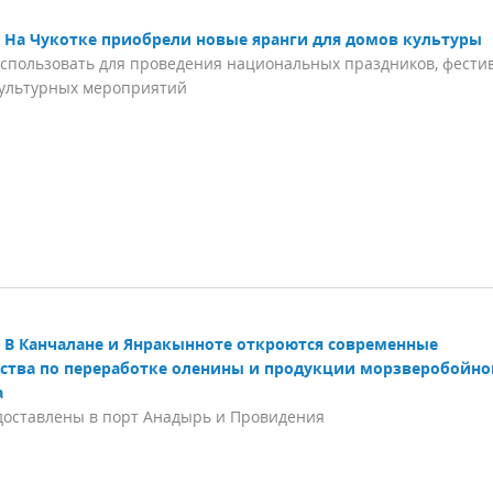
На Чукотке приобрели новые яранги для домов культуры
использовать для проведения национальных праздников, фести
культурных мероприятий
В Канчалане и Янракынноте откроются современные
ства по переработке оленины и продукции морзверобойно
а
доставлены в порт Анадырь и Провидения