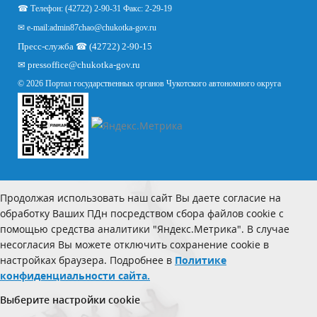
☎ Телефон: (42722) 2-90-31 Факс: 2-29-19
✉ e-mail:
admin87chao@chukotka-gov.ru
Пресс-служба ☎ (42722) 2-90-15
✉
pressoffice
@chukotka-gov.ru
© 2026 Портал государственных органов Чукотского автономного округа
Продолжая использовать наш сайт Вы даете согласие на
обработку Ваших ПДн посредством сбора файлов cookie с
помощью средства аналитики "Яндекс.Метрика". В случае
несогласия Вы можете отключить сохранение cookie в
настройках браузера. Подробнее в
Политике
конфиденциальности сайта.
Выберите настройки cookie