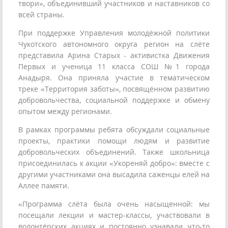
твори», объединивший участников и наставников со
всей страны.
При поддержке Управления молодёжной политики
Чукотского автономного округа регион на слёте
представила Арина Старых - активистка Движения
Первых и ученица 11 класса СОШ №1 города
Анадыря. Она приняла участие в тематическом
треке «Территория заботы», посвящённом развитию
добровольчества, социальной поддержке и обмену
опытом между регионами.
В рамках программы ребята обсуждали социальные
проекты, практики помощи людям и развитие
добровольческих объединений. Также школьница
присоединилась к акции «Укореняй добро»: вместе с
другими участниками она высадила саженцы елей на
Аллее памяти.
«Программа слёта была очень насыщенной: мы
посещали лекции и мастер-классы, участвовали в
волонтёрских акциях и постоянно узнавали что-то