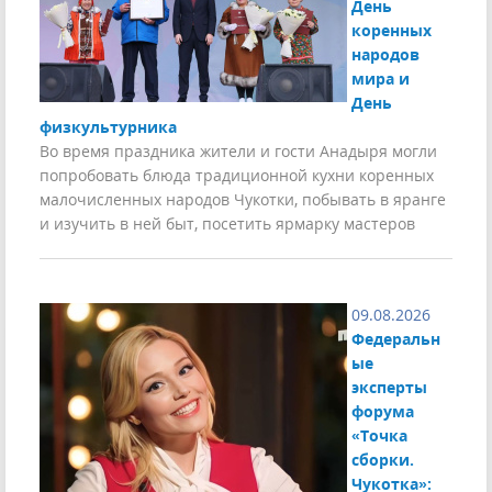
День
коренных
народов
мира и
День
физкультурника
Во время праздника жители и гости Анадыря могли
попробовать блюда традиционной кухни коренных
малочисленных народов Чукотки, побывать в яранге
и изучить в ней быт, посетить ярмарку мастеров
09.08.2026
Федеральн
ые
эксперты
форума
«Точка
сборки.
Чукотка»: