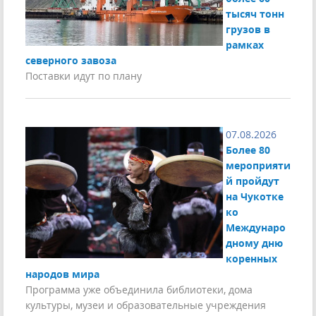
тысяч тонн
грузов в
рамках
северного завоза
Поставки идут по плану
07.08.2026
Более 80
мероприяти
й пройдут
на Чукотке
ко
Междунаро
дному дню
коренных
народов мира
Программа уже объединила библиотеки, дома
культуры, музеи и образовательные учреждения