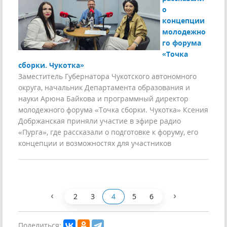
о
концепции
молодежно
го форума
«Точка
сборки. Чукотка»
Заместитель Губернатора Чукотского автономного
округа, начальник Департамента образования и
науки Арюна Байкова и программный директор
молодежного форума «Точка сборки. Чукотка» Ксения
Добржанская приняли участие в эфире радио
«Пурга», где рассказали о подготовке к форуму, его
концепции и возможностях для участников
‹
›
2
3
4
5
6
Поделиться: