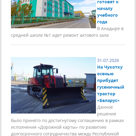
готовят к
началу
учебного
года
В Анадыре в
средней школе №1 идет ремонт актового зала
31.07.2026
На Чукотку
осенью
прибудет
гусеничный
трактор
«Беларус»
Данное
решение
было принято по достигнутому соглашению в рамках
исполнения «Дорожной карты» по развитию
долгосрочного сотрудничества между Республикой