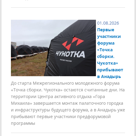
01.08.2026
Первые
участники
форума
«Точка
сборки.
Чукотка»
прибывают
в Анадырь
До старта Межрегионального молодежного форума
«Точка сборки. Чукотка» остаются считанные дни. На
территории Центра активного отдыха «Гора
Михаила» завершается монтаж палаточного городка
и инфраструктуры будущего форума, а в Анадырь уже
прибывают первые участники предфорумовой
программы