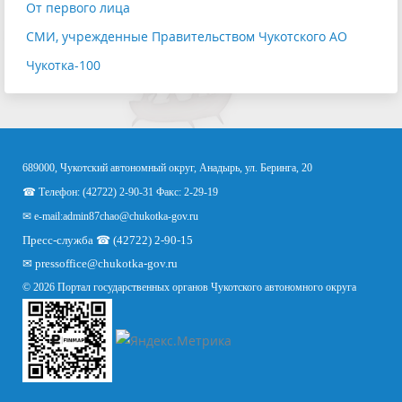
От первого лица
СМИ, учрежденные Правительством Чукотского АО
Чукотка-100
689000, Чукотский автономный округ, Анадырь, ул. Беринга, 20
☎ Телефон: (42722) 2-90-31 Факс: 2-29-19
✉ e-mail:
admin87chao@chukotka-gov.ru
Пресс-служба ☎ (42722) 2-90-15
✉
pressoffice
@chukotka-gov.ru
© 2026 Портал государственных органов Чукотского автономного округа