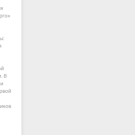
ия
рго»
ы:
я
ой
. В
 и
ервой
тиков