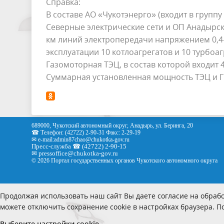
Справка:
В составе АО «Чукотэнерго» (входит в группу
Северные электрические сети и ОП Анадырск
км линий электропередачи напряжением 0,4-
эксплуатации 10 котлоагрегатов и 10 турбоа
Газомоторная ТЭЦ, в состав которой входит 
Суммарная установленная мощность ТЭЦ и ГР
689000, Чукотский автономный округ, Анадырь, ул. Беринга, 20
☎ Телефон: (42722) 2-90-31 Факс: 2-29-19
✉ e-mail:
admin87chao@chukotka-gov.ru
Пресс-служба ☎ (42722) 2-90-15
✉
pressoffice
@chukotka-gov.ru
© 2026 Портал государственных органов Чукотского автономного округа
Продолжая использовать наш сайт Вы даете согласие на обрабо
можете отключить сохранение cookie в настройках браузера. 
Выберите настройки cookie