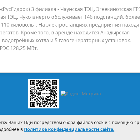
 «РусГидро») 3 филиала - Чаунская ТЭЦ, Эгвекинотская ГР
ая ТЭЦ. Чукотэнерго обслуживает 146 подстанций, более
110 киловольт. На электростанциях предприятия находя
грегатов. Кроме того, в аренде находится Анадырская
4 водогрейных котла и 5 газогенераторных установок.
ЭС 128,25 МВт.
тку Ваших ПДн посредством сбора файлов cookie с помощью сре
Подробнее в
Политике конфиденциальности сайта.