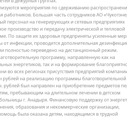
етей в дежурных группах.
ализуются мероприятия по сдерживанию распространен
я работников. Большая часть сотрудников АО «Чукотэне
ный персонал на генерирующих и сетевых предприятиях
ое производство и передачу электрической и тепловой
име. По защите их здоровья предприняты усиленные мер
ы от инфекции, проводится дополнительная дезинфекци
ми полностью переведено на дистанционный режим.
лаготворительную программу, направленную как на
ьных энергетиков, так и на формирование благоприятн
ни во всех регионах присутствия предприятий компании
лн рублей на реализацию программы благотворительной
лн. рублей был направлен на приобретение предметов п
етям, пребывающим на длительном лечении в детском
больницы г. Анадыря. Финансовую поддержку от энерге
нения, образования и некоммерческие организации,
помощь была оказана детям, находящимся в трудной