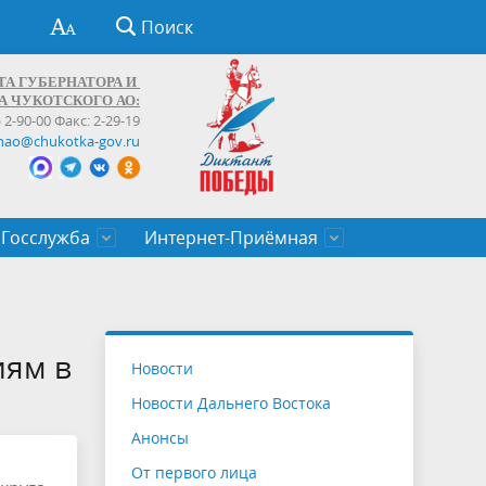
Поиск
ТА ГУБЕРНАТОРА И
А ЧУКОТСКОГО АО:
) 2-90-00 Факс: 2-29-19
hao@chukotka-gov.ru
Госслужба
Интернет-Приёмная
ти
ентров
приказы
Муниципальные образования
Федеральные органы власти
Приоритетные направления
Объявления, конкурсы, заявки
От первого лица
Профессиональное развитие
Оставить обращение (обратная связь)
государственных гражданских
Бизнесу
иям в
Новости
служащих Чукотского автономного
Новости Дальнего Востока
округа
Анонсы
От первого лица