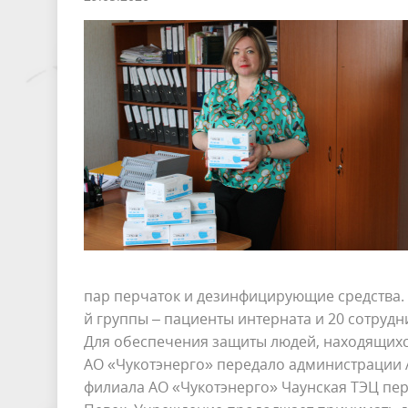
пар перчаток и дезинфицирующие средства. 
й группы – пациенты интерната и 20 сотрудн
Для обеспечения защиты людей, находящихся
АО «Чукотэнерго» передало администрации 
филиала АО «Чукотэнерго» Чаунская ТЭЦ пер