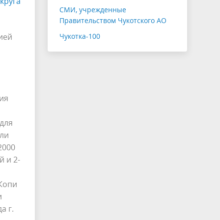
круга
СМИ, учрежденные
Правительством Чукотского АО
ией
Чукотка-100
я
ия
для
ыли
2000
 и 2-
 Копи
и
а г.