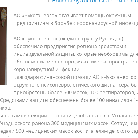
Новости Чукотского автономного о
АО «Чукотэнерго» оказывает помощь окружным
предприятиям в борьбе с коронавирусной инфекц
АО «Чукотэнерго» (входит в группу РусГидро)
обеспечило предприятия региона средствами
индивидуальной защиты, которые необходимы дл
обеспечения мер по профилактике распространен
коронавирусной инфекции.
Благодаря финансовой помощи АО «Чукотэнерго» 
окружного психоневрологического диспансера б
приобретены более 500 масок, 100 респираторов, 
Средствами защиты обеспечены более 100 инвалидов 1-й
иков.
 на самоизоляции в гостинице «Яранга» в п. Угольные
Анадырского района 300 медицинских масок. Сотрудник
едали 500 медицинских масок воспитателям детского сад