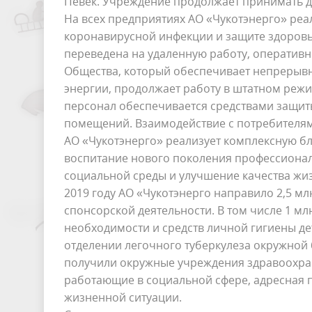
Певек. Учреждение продолжает принимать д
На всех предприятиях АО «Чукотэнерго» ре
коронавирусной инфекции и защите здоровь
переведена на удаленную работу, оператив
Общества, который обеспечивает непрерывн
энергии, продолжает работу в штатном реж
персонал обеспечивается средствами защит
помещений. Взаимодействие с потребителя
АО «Чукотэнерго» реализует комплексную б
воспитание нового поколения профессионал
социальной среды и улучшение качества жиз
2019 году АО «Чукотэнерго направило 2,5 м
спонсорской деятельности. В том числе 1 м
необходимости и средств личной гигиены д
отделении легочного туберкулеза окружной 
получили окружные учреждения здравоохра
работающие в социальной сфере, адресная 
жизненной ситуации.