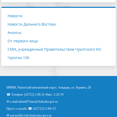
Новости
Новости Дальнего Востока
Анонсы
От первого лица
СМИ, учрежденные Правительством Чукотского АО
Чукотка-100
689000, Чукотский автономный округ, Анадырь, ул. Беринга, 20
☎ Телефон: (42722) 2-90-31 Факс: 2-29-19
✉ e-mail:
admin87chao@chukotka-gov.ru
Пресс-служба ☎ (42722) 2-90-15
✉
pressoffice
@chukotka-gov.ru