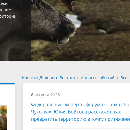
еро. Его
к и в уникальности
ны озера и флоры
ью их охраны на
дан
Новости Дальнего Востока
Анонсы событий
Все 
6 августа 2026
Федеральные эксперты форума «Точка сбо
Чукотка»: Юлия Бойкова расскажет, как
превратить территорию в точку притяжен