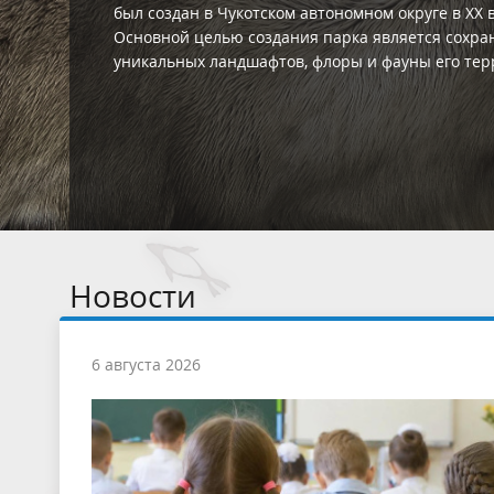
крупнейшее на северо-востоке России оз
ценность заключается как в красоте, та
происхождения и видового состава фау
окружающих ландшафтов. Именно с цел
данной территории в 2015 году был соз
государственный природный заказник.
Новости
6 августа 2026