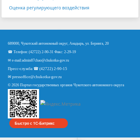
Оценка регулирующего воздействия
689000, Чукотский автономный округ, Анадырь, ул. Беринга, 20
☎ Телефон: (42722) 2-90-31 Факс: 2-29-19
✉ e-mail:
admin87chao@chukotka-gov.ru
Пресс-служба ☎ (42722) 2-90-15
✉
pressoffice
@chukotka-gov.ru
© 2026 Портал государственных органов Чукотского автономного округа
Быстро с 1С-Битрикс